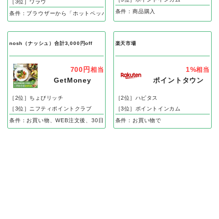
［3位］ワラウ
条件：商品購入
条件：ブラウザーから「ホットペッパーグルメ」でリクエスト予約、即予約後の
nosh（ナッシュ）合計3,000円off
楽天市場
700円
1%
相当
相当
GetMoney
ポイントタウン
［2位］ちょびリッチ
［2位］ハピタス
［3位］ニフティポイントクラブ
［3位］ポイントインカム
条件：お買い物、WEB注文後、30日以内の入金確認で
条件：お買い物で