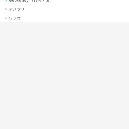
GetMoney!（げっとま）
アメフリ
ワラウ
楽天リーベイツ
Gポイント
当サイトについて
運営者情報
お問い合わせ
CSR/SDGs活動
よくある質問
利用規約
プライバシーポリシー
サイトマップ