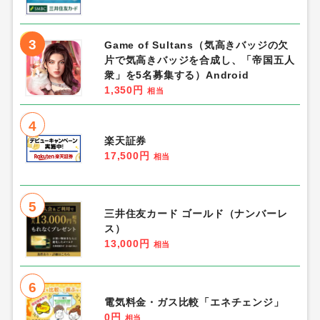
3
Game of Sultans（気高きバッジの欠
片で気高きバッジを合成し、「帝国五人
衆」を5名募集する）Android
1,350円
相当
4
楽天証券
17,500円
相当
5
三井住友カード ゴールド（ナンバーレ
ス）
13,000円
相当
6
電気料金・ガス比較「エネチェンジ」
0円
相当