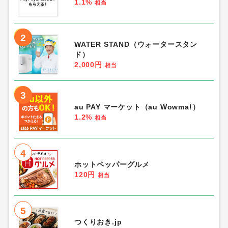
1.1%
相当
2
WATER STAND（ウォータースタン
ド）
2,000円
相当
3
au PAY マーケット（au Wowma!）
1.2%
相当
4
ホットペッパーグルメ
120円
相当
5
つくりおき.jp