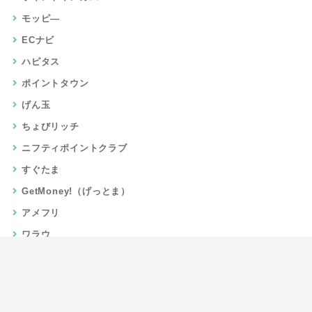
モッピ―
ECナビ
ハピタス
ポイントタウン
げん玉
ちょびリッチ
ニフティポイントクラブ
すぐたま
GetMoney!（げっとま）
アメフリ
ワラウ
楽天リーベイツ
Gポイント