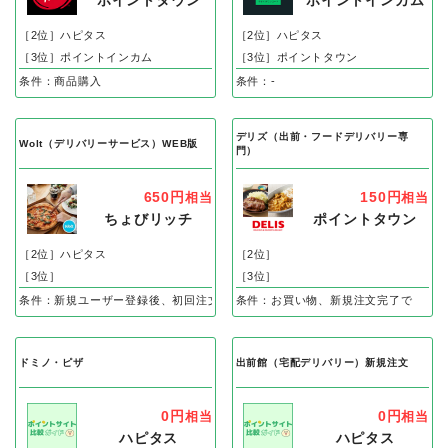
ポイントタウン
ポイントインカム
［2位］ハピタス
［2位］ハピタス
［3位］ポイントインカム
［3位］ポイントタウン
条件：商品購入
条件：-
デリズ（出前・フードデリバリー専
Wolt（デリバリーサービス）WEB版
門）
650円
150円
相当
相当
ちょびリッチ
ポイントタウン
［2位］ハピタス
［2位］
［3位］
［3位］
条件：新規ユーザー登録後、初回注文完了
条件：お買い物、新規注文完了で
ドミノ・ピザ
出前館（宅配デリバリー）新規注文
0円
0円
相当
相当
ハピタス
ハピタス