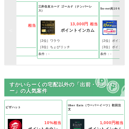
三井住友カード ゴールド（ナンバーレ
GETモール
So-net光10ギガ
ス）
13,000円
相当
相当
ポイントインカム
［2位］ワラウ
［2位］ポイントイ
［3位］ちょびリッチ
［3位］ポイントタ
料登録
条件：-
条件：-
すかいらーくの宅配以外の「出前・デリバリ
ー」の人気案件
Uber Eats（ウーバーイーツ）初回注
ピザハット
文
10%
1,000円
相当
相当