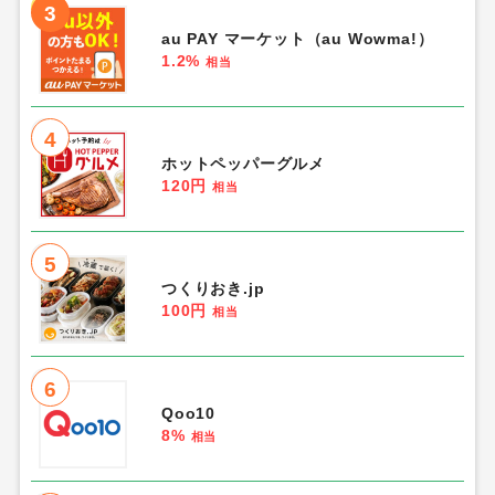
3
au PAY マーケット（au Wowma!）
1.2%
相当
4
ホットペッパーグルメ
120円
相当
5
つくりおき.jp
100円
相当
6
Qoo10
8%
相当