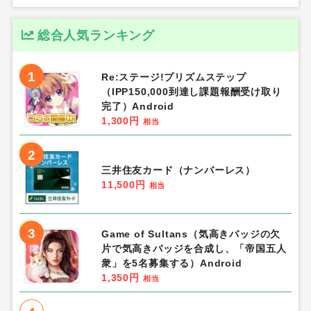
総合人気ランキング
1
Re:ステージ!プリズムステップ
（IPP150,000到達し課題報酬受け取り
完了）Android
1,300円
相当
2
三井住友カード（ナンバーレス）
11,500円
相当
3
Game of Sultans（気高きバッジの欠
片で気高きバッジを合成し、「帝国五人
衆」を5名募集する）Android
1,350円
相当