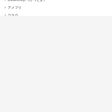
アメフリ
ワラウ
楽天リーベイツ
Gポイント
当サイトについて
運営者情報
お問い合わせ
CSR/SDGs活動
よくある質問
利用規約
プライバシーポリシー
サイトマップ