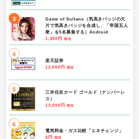
3
Game of Sultans（気高きバッジの欠
片で気高きバッジを合成し、「帝国五人
衆」を5名募集する）Android
1,350円
相当
4
楽天証券
12,000円
相当
5
三井住友カード ゴールド（ナンバーレ
ス）
13,000円
相当
6
電気料金・ガス比較「エネチェンジ」
0円
相当