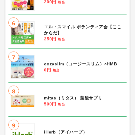
200円
相当
6
エル・スマイル ボランティア会【ここ
からだ】
250円
相当
7
cozyslim（コージースリム）×HMB
0円
相当
8
mitas（ミタス） 葉酸サプリ
500円
相当
9
iHerb（アイハーブ）