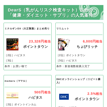
DearS（乳がんリスク検査キット）以外の
「健康・ダイエット・サプリ」の人気案件
ミナルギンDX（大正製薬）まとめ売り
リリムット
23,328円
6,000円
相当
相当
ポイントタウン
ちょびリッチ
［2位］ハピタス
［2位］ポイントタウン
［3位］
［3位］ハピタス
条件：お買い物で
条件：新規複数枚購入完了
DHCオンラインショップ（リピート購
mamaru（ママル）
入）
500円
相当
2.5%
相当
ハピタス
ポイントタウン
［2位］ポイントインカム