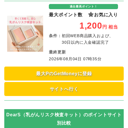
過去最高ポイント！
最大ポイント数
お気に入り
1,200
円
相当
条件：
初回WEB商品購入および、
30日以内に入金確認完了
最終更新
2026年08月04日 07時35分
最大PのGetMoneyに登録
サイトへ行く
DearS（乳がんリスク検査キット）
のポイントサイト
別比較