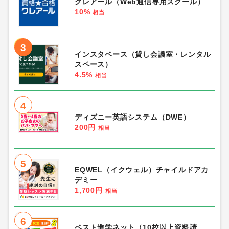
クレアール（Web通信専用スクール）
10%
相当
3
インスタベース（貸し会議室・レンタル
スペース）
4.5%
相当
4
ディズニー英語システム（DWE）
200円
相当
5
EQWEL（イクウェル）チャイルドアカ
デミー
1,700円
相当
6
ベスト進学ネット（10校以上資料請