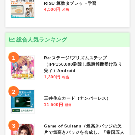
RISU 算数タブレット学習
4,500円
相当
総合人気ランキング
1
Re:ステージ!プリズムステップ
（IPP150,000到達し課題報酬受け取り
完了）Android
1,300円
相当
2
三井住友カード（ナンバーレス）
11,500円
相当
3
Game of Sultans（気高きバッジの欠
片で気高きバッジを合成し、「帝国五人