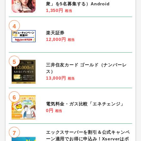
衆」を5名募集する）Android
1,350円
相当
4
楽天証券
12,000円
相当
5
三井住友カード ゴールド（ナンバーレ
ス）
13,000円
相当
6
電気料金・ガス比較「エネチェンジ」
0円
相当
7
エックスサーバーを割引＆公式キャンペ
ーン適用でお得に申込み！Xserverはポ