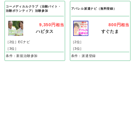
コーメディカルクラブ（治験バイト・
アパレル派遣ナビ（無料登録）
治験ボランティア）治験参加
9,350円
800円
相当
相当
ハピタス
すぐたま
［2位］ECナビ
［2位］
［3位］
［3位］
条件：新規治験参加
条件：派遣登録