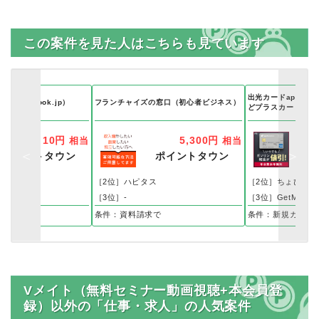
この案件を見た人はこちらも見ています
出光カードapollost
udiobook.jp）
フランチャイズの窓口（初心者ビジネス）
どプラスカード）ア
10円
5,300円
相当
相当
ポイントタウン
ポイントタウン
ス
［2位］ハピタス
［2位］ちょびリッ
［3位］-
［3位］GetMoney
ミッション】をクリア
入
条件：資料請求で
条件：新規カード発
Vメイト（無料セミナー動画視聴+本会員登
録）以外の「仕事・求人」の人気案件