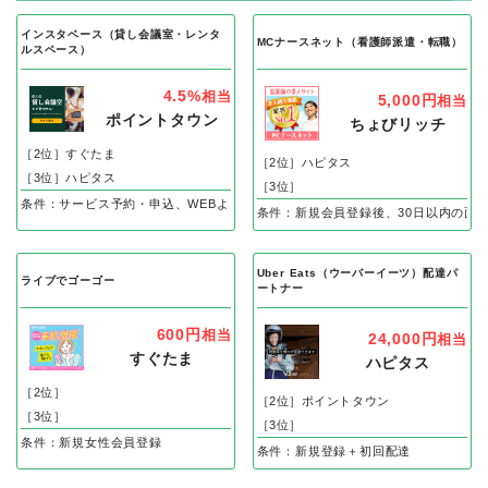
インスタベース（貸し会議室・レンタ
MCナースネット（看護師派遣・転職）
ルスペース）
4.5%
相当
5,000円
相当
ポイントタウン
ちょびリッチ
［2位］すぐたま
［2位］ハピタス
［3位］ハピタス
［3位］
条件：サービス予約・申込、WEBよりスペース予約後、60日以内の利用完了で
条件：新規会員登録後、30日以内の面
Uber Eats（ウーバーイーツ）配達パ
ライブでゴーゴー
ートナー
600円
相当
24,000円
相当
すぐたま
ハピタス
［2位］
［2位］ポイントタウン
［3位］
［3位］
条件：新規女性会員登録
条件：新規登録＋初回配達