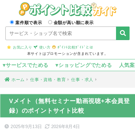
案件順で表示
金額が高い順に表示
お気に入り
使い方
ﾎﾟｲﾝﾄ比較ｶﾞｲﾄﾞとは
本サイトはプロモーションが含まれています。
▾サービスでためる
▾ショッピングでためる
人気
ホーム
仕事・資格・教育
仕事・求人
Vメイト（無料セミナー動画視聴+本会員登
録）のポイントサイト比較
2025年9月13日
2026年8月4日