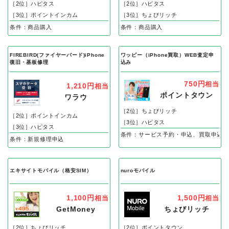
［2位］ハピタス
［2位］ハピタス
［3位］ポイントインカム
［3位］ちょびリッチ
条件：商品購入
条件：商品購入
FIREBIRD(ファイヤーバード)iPhone
ワッピー（iPhone買取）WEB査定申
復旧・基板修理
込み
750円
相当
1,210円
相当
ポイントタウン
ワラウ
［2位］ちょびリッチ
［2位］ポイントインカム
［3位］ハピタス
［3位］ハピタス
条件：サービス予約・申込、買取申込み
条件：新規修理申込
エキサイトモバイル（格安SIM）
nuroモバイル
1,100円
1,500円
相当
相当
GetMoney
ちょびリッチ
［2位］ちょびリッチ
［2位］ポイントタウン