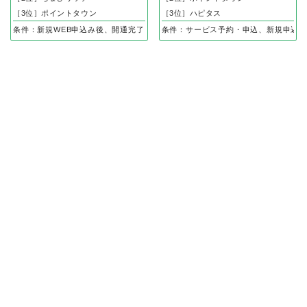
［3位］ポイントタウン
［3位］ハピタス
条件：新規WEB申込み後、開通完了
条件：サービス予約・申込、新規申込後