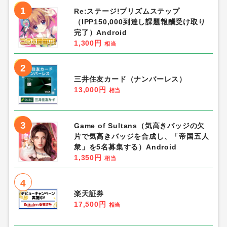
1
Re:ステージ!プリズムステップ
（IPP150,000到達し課題報酬受け取り
完了）Android
1,300円
相当
2
三井住友カード（ナンバーレス）
13,000円
相当
3
Game of Sultans（気高きバッジの欠
片で気高きバッジを合成し、「帝国五人
衆」を5名募集する）Android
1,350円
相当
4
楽天証券
17,500円
相当