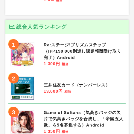
相当
総合人気ランキング
1
Re:ステージ!プリズムステップ
（IPP150,000到達し課題報酬受け取り
完了）Android
1,300円
相当
2
三井住友カード（ナンバーレス）
13,000円
相当
3
Game of Sultans（気高きバッジの欠
片で気高きバッジを合成し、「帝国五人
衆」を5名募集する）Android
1,350円
相当