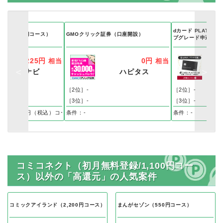
dカード PLATIN
D（1,320円コース）
GMOクリック証券（口座開設）
プグレード申込+「ド
or 「ドコモ ポイ活
225円
0円
相当
相当
ECナビ
ハピタス
ス
［2位］-
［2位］-
［3位］-
［3位］-
トに回答完了（20歳以上40歳未満）
月額1320円（税込）コースの有料課金登録を行うと成果となります。 ※3大キャ
条件：-
条件：-
コミコネクト（初月無料登録/1,100円コー
ス）以外の「高還元」の人気案件
コミックアイランド（2,200円コース）
まんがセゾン（550円コース）