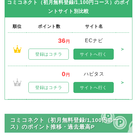
コミコネクト（初月無料登録/1,100円コース）
のポイ
ントサイト別比較
順位
ポイント数
サイト名
36
ECナビ
円
＞
1
登録はコチラ
サイトへ行く
0
ハピタス
円
＞
2
登録はコチラ
サイトへ行く
コミコネクト（初月無料登録/1,100円コー
ス）のポイント推移・過去最高P