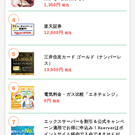
1,350円
相当
4
楽天証券
12,000円
相当
5
三井住友カード ゴールド（ナンバーレ
ス）
13,000円
相当
6
電気料金・ガス比較「エネチェンジ」
0円
相当
7
エックスサーバーを割引＆公式キャンペ
ーン適用でお得に申込み！Xserverはポ
イントサイト経由で入会できませんが、