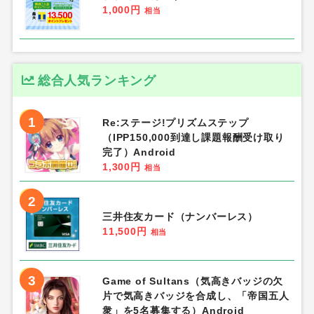
1,000円
相当
総合人気ランキング
1
Re:ステージ!プリズムステップ
（IPP150,000到達し課題報酬受け取り
完了）Android
1,300円
相当
2
三井住友カード（ナンバーレス）
11,500円
相当
3
Game of Sultans（気高きバッジの欠
片で気高きバッジを合成し、「帝国五人
衆」を5名募集する）Android