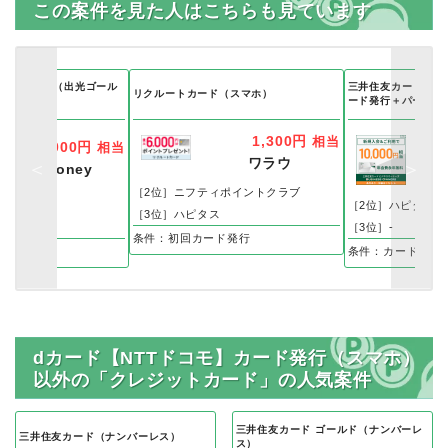
この案件を見た人はこちらも見ています
on THE GOLD（出光ゴール
三井住友カード ビ
リクルートカード（スマホ）
ード発行＋パートナ
1,300円
相当
11,000円
相当
ワラウ
GetMoney
ポ
［2位］ニフティポイントクラブ
リッチ
［2位］ハピタス
［3位］ハピタス
ス
［3位］-
用者登録で
条件：初回カード発行
発行で
条件：カード発行
dカード【NTTドコモ】カード発行（スマホ）
以外の「クレジットカード」の人気案件
三井住友カード ゴールド（ナンバーレ
三井住友カード（ナンバーレス）
ス）