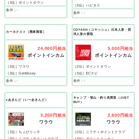
［3位］ポイントタウン
［3位］ハピタス
条件：-
条件：-
COYASH（コヤッシュ）日本人形・西
カーネクスト（廃車買取）
洋人形の買取
24,000円
5,000円
相当
相当
ポイントインカム
ポイントインカム
［2位］ワラウ
［2位］ポイントタウン
［3位］GetMoney
［3位］ECナビ
条件：-
条件：-
キャンプ・登山・釣り具買取（JUST
eあきんど（いーあきんど）
BUY）
3,200円
2,600円
相当
相当
ワラウ
ワラウ
［2位］ちょびリッチ
［2位］ニフティポイントクラブ
［3位］ニフティポイントクラブ
［3位］ポイントインカム