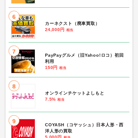
6
カーネクスト（廃車買取）
24,000円
相当
7
PayPayグルメ（旧Yahoo!ロコ）初回
利用
150円
相当
8
オンラインチケットよしもと
7.5%
相当
9
COYASH（コヤッシュ）日本人形・西
洋人形の買取
5,000円
相当