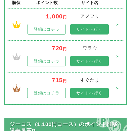
順位
ポイント数
サイト名
1,000
アメフリ
円
＞
1
登録はコチラ
サイトへ行く
720
ワラウ
円
＞
2
登録はコチラ
サイトへ行く
715
すぐたま
円
＞
3
登録はコチラ
サイトへ行く
ジーコス（1,100円コース）のポイント推移・
過去最高P