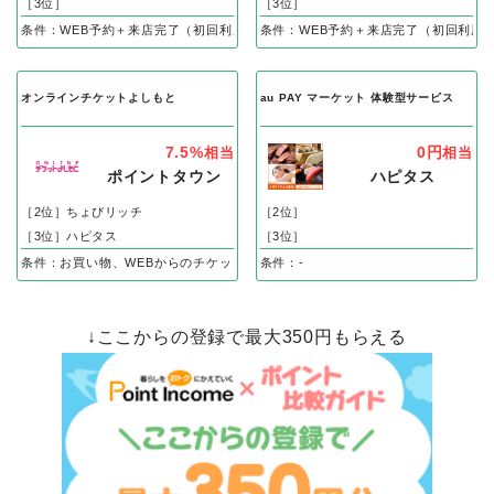
［3位］
［3位］
条件：WEB予約＋来店完了（初回利用）
条件：WEB予約＋来店完了（初回利用
オンラインチケットよしもと
au PAY マーケット 体験型サービス
7.5%
0円
相当
相当
ポイントタウン
ハピタス
［2位］ちょびリッチ
［2位］
［3位］ハピタス
［3位］
条件：お買い物、WEBからのチケット購入完了で
条件：-
↓ここからの登録で最大350円もらえる