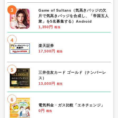
3
Game of Sultans（気高きバッジの欠
片で気高きバッジを合成し、「帝国五人
衆」を5名募集する）Android
1,350円
相当
4
楽天証券
17,500円
相当
5
三井住友カード ゴールド（ナンバーレ
ス）
13,000円
相当
6
電気料金・ガス比較「エネチェンジ」
0円
相当