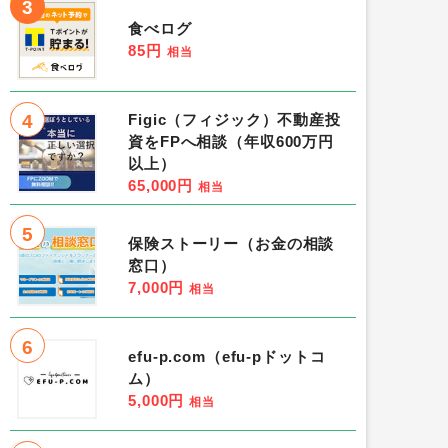
3
食べログ
85円
相当
4
Figic（フィジック）不動産投
資をFPへ相談（年収600万円
以上）
65,000円
相当
5
保険ストーリー（お金の相談
窓口）
7,000円
相当
6
efu-p.com（efu-pドットコ
ム）
5,000円
相当