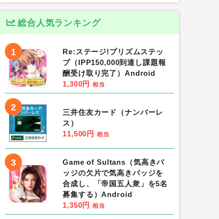
総合人気ランキング
1
Re:ステージ!プリズムステッ
プ（IPP150,000到達し課題報
酬受け取り完了）Android
1,300円
相当
2
三井住友カード（ナンバーレ
ス）
11,500円
相当
3
Game of Sultans（気高きバ
ッジの欠片で気高きバッジを
合成し、「帝国五人衆」を5名
募集する）Android
1,350円
相当