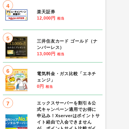
4
楽天証券
12,000円
相当
5
三井住友カード ゴールド（ナ
ンバーレス）
13,000円
相当
6
電気料金・ガス比較「エネチ
ェンジ」
0円
相当
7
エックスサーバーを割引＆公
式キャンペーン適用でお得に
申込み！Xserverはポイントサ
イト経由で入会できません
が、ポイントサイト比較ガイ