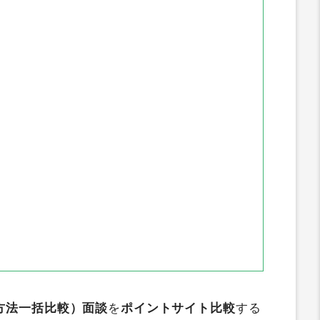
方法一括比較）面談
を
ポイントサイト比較
する