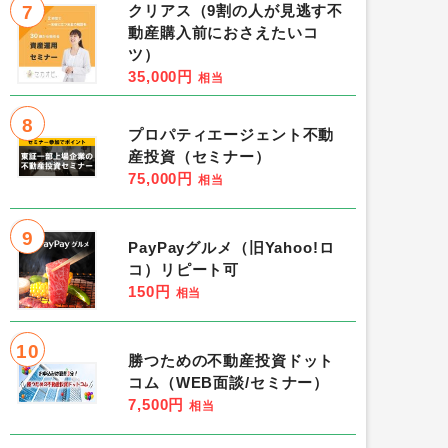
7
クリアス（9割の人が見逃す不
動産購入前におさえたいコ
ツ）
35,000円
相当
8
プロパティエージェント不動
産投資（セミナー）
75,000円
相当
9
PayPayグルメ（旧Yahoo!ロ
コ）リピート可
150円
相当
10
勝つための不動産投資ドット
コム（WEB面談/セミナー）
7,500円
相当