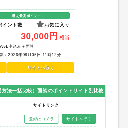
過去最高ポイント！
ポイント数
お気に入り
30,000
円
相当
Web申込み＋面談
新
：
2026年08月05日 11時12分
サイトへ行く
用方法一括比較）面談
のポイントサイト別比較
サイトリンク
登録はコチラ
サイトへ行く