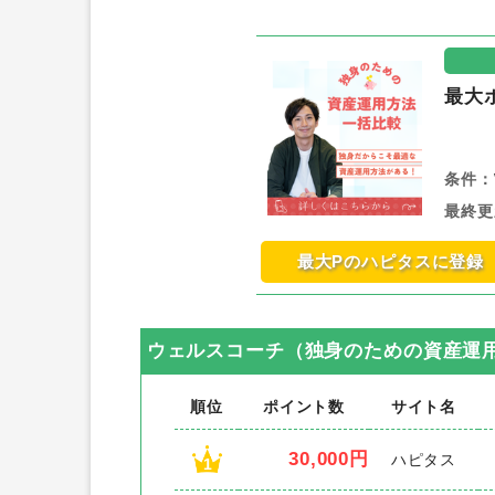
最大
条件：
最終更
最大Pのハピタスに登録
ウェルスコーチ（独身のための資産運
順位
ポイント数
サイト名
30,000円
ハピタス
1