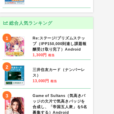
総合人気ランキング
1
Re:ステージ!プリズムステッ
プ（IPP150,000到達し課題報
酬受け取り完了）Android
1,300円
相当
2
三井住友カード（ナンバーレ
ス）
13,000円
相当
3
Game of Sultans（気高きバ
ッジの欠片で気高きバッジを
合成し、「帝国五人衆」を5名
募集する）Android