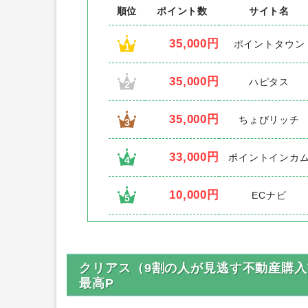
順位
ポイント数
サイト名
35,000円
ポイントタウン
1
35,000円
ハピタス
2
35,000円
ちょびリッチ
3
33,000円
ポイントインカ
4
10,000円
ECナビ
5
クリアス（9割の人が見逃す不動産購
最高P