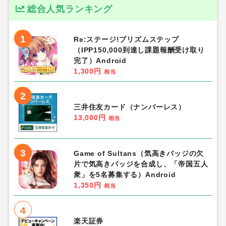
総合人気ランキング
1
Re:ステージ!プリズムステップ
（IPP150,000到達し課題報酬受け取り
完了）Android
1,300円
相当
2
三井住友カード（ナンバーレス）
13,000円
相当
3
Game of Sultans（気高きバッジの欠
片で気高きバッジを合成し、「帝国五人
衆」を5名募集する）Android
1,350円
相当
4
楽天証券