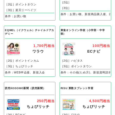
［2位］
［2位］ポイントタウン
［3位］
［3位］楽天リーベイツ
条件：お買い物、新規商品購入後、2回
条件：お買い物
EQWEL（イクウェル）チャイルドアカ
東進オンライン学校（小学部・中学
デミー
部）
1,700円
100円
相当
相当
ワラウ
ECナビ
［2位］ポイントインカム
［2位］ハピタス
［3位］ちょびリッチ
［3位］ポイントタウン
条件：WEB申込後、新規入会
条件：その他(ため方)、新規資料請求完
読売KODOMO新聞（読売新聞）
RISU 算数タブレット学習
250円
4,500円
相当
相当
ちょびリッチ
ちょびリッチ
［2位］ECナビ
［2位］ワラウ