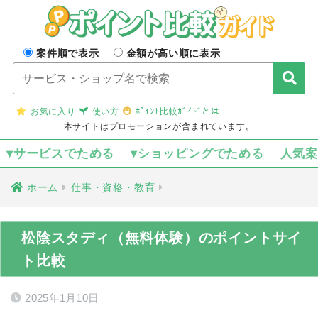
案件順で表示
金額が高い順に表示
お気に入り
使い方
ﾎﾟｲﾝﾄ比較ｶﾞｲﾄﾞとは
本サイトはプロモーションが含まれています。
▾サービスでためる
▾ショッピングでためる
人気
ホーム
仕事・資格・教育
松陰スタディ（無料体験）のポイントサイ
ト比較
2025年1月10日