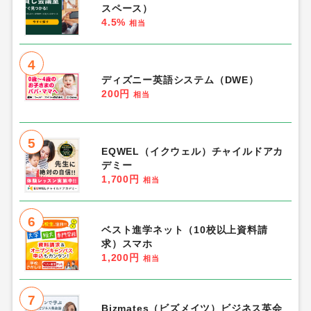
スペース）
4.5%
相当
4
ディズニー英語システム（DWE）
200円
相当
5
EQWEL（イクウェル）チャイルドアカ
デミー
1,700円
相当
6
ベスト進学ネット（10校以上資料請
求）スマホ
1,200円
相当
7
Bizmates（ビズメイツ）ビジネス英会