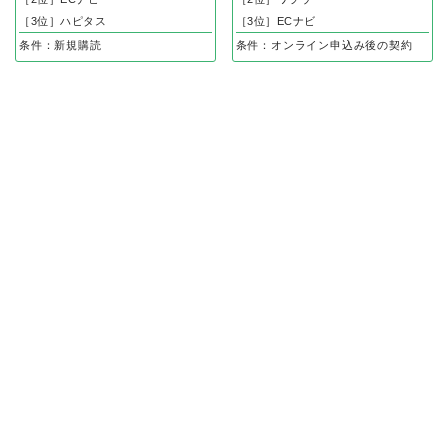
［3位］ハピタス
［3位］ECナビ
条件：新規購読
条件：オンライン申込み後の契約