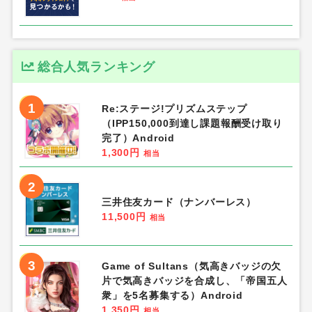
総合人気ランキング
1
Re:ステージ!プリズムステップ
（IPP150,000到達し課題報酬受け取り
完了）Android
1,300円
相当
2
三井住友カード（ナンバーレス）
11,500円
相当
3
Game of Sultans（気高きバッジの欠
片で気高きバッジを合成し、「帝国五人
衆」を5名募集する）Android
1,350円
相当