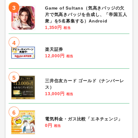
3
Game of Sultans（気高きバッジの欠
片で気高きバッジを合成し、「帝国五人
衆」を5名募集する）Android
1,350円
相当
4
楽天証券
12,000円
相当
5
三井住友カード ゴールド（ナンバーレ
ス）
13,000円
相当
6
電気料金・ガス比較「エネチェンジ」
0円
相当