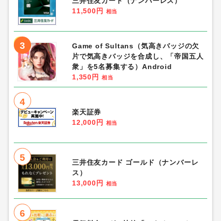
三井住友カード（ナンバーレス）
11,500円
相当
3
Game of Sultans（気高きバッジの欠
片で気高きバッジを合成し、「帝国五人
衆」を5名募集する）Android
1,350円
相当
4
楽天証券
12,000円
相当
5
三井住友カード ゴールド（ナンバーレ
ス）
13,000円
相当
6