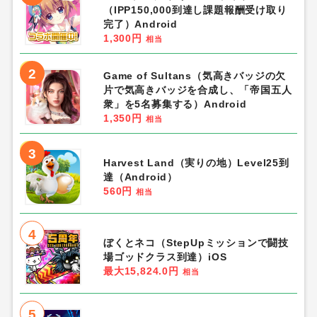
（IPP150,000到達し課題報酬受け取り
完了）Android
1,300円
相当
2
Game of Sultans（気高きバッジの欠
片で気高きバッジを合成し、「帝国五人
衆」を5名募集する）Android
1,350円
相当
3
Harvest Land（実りの地）Level25到
達（Android）
560円
相当
4
ぼくとネコ（StepUpミッションで闘技
場ゴッドクラス到達）iOS
最大15,824.0円
相当
5