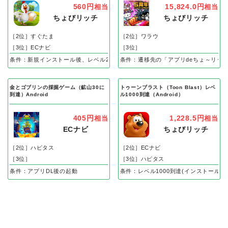
560円
15,824.0円
相当
相当
ちょびリッチ
ちょびリッチ
［2位］すぐたま
［2位］ワラウ
［3位］ECナビ
［3位］
条件：新規インストール後、レベル25到達で成果
条件：遷移先の「アプリdeちょ～リッ
金とゴブリンの採掘ゲーム（鉱山30に
トゥーンブラスト（Toon Blast）レベ
到達）Android
ル1000到達（Android）
405円
1,228.5円
相当
相当
ECナビ
ちょびリッチ
［2位］ハピタス
［2位］ECナビ
［3位］
［3位］ハピタス
条件：アプリDL後の起動
条件：レベル1000到達(インストール後