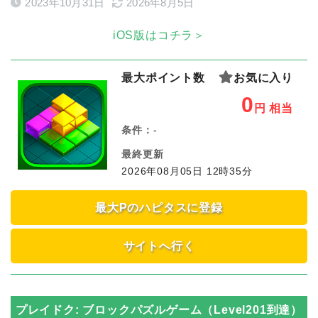
2023年10月31日
2026年8月5日
iOS版はコチラ＞
最大ポイント数
お気に入り
0
円
相当
条件：
-
最終更新
2026年08月05日 12時35分
最大Pのハピタスに登録
サイトへ行く
プレイドク: ブロックパズルゲーム（Level201到達）