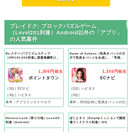
プレイドク: ブロックパズルゲーム
（Level201到達）Android以外の「アプリ」
の人気案件
Re:ステージ!プリズムステップ
Game of Sultans（気高きバッジの欠
（IPP150,000到達し課題報酬受け取
片で気高きバッジを合成し、「帝国五
り完了）Android
人衆」を5名募集する）Android
1,300円
1,350円
相当
相当
ポイントタウン
ECナビ
［2位］ECナビ
［2位］ハピタス
［3位］ハピタス
［3位］
条件：アプリインストールで
条件：30日以内に気高きバッジの欠片
Harvest Land（実りの地）Level25
ぼくとネコ（StepUpミッションで闘技
到達（Android）
場ゴッドクラス到達）iOS