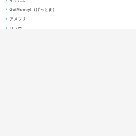
すぐたま
GetMoney!（げっとま）
アメフリ
ワラウ
楽天リーベイツ
Gポイント
当サイトについて
運営者情報
お問い合わせ
CSR/SDGs活動
よくある質問
利用規約
プライバシーポリシー