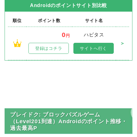
Android
のポイントサイト別比較
順位
ポイント数
サイト名
0
ハピタス
円
＞
1
登録はコチラ
サイトへ行く
プレイドク: ブロックパズルゲーム
（Level201到達）Androidのポイント推移・
過去最高P