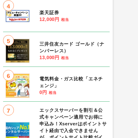
4
楽天証券
12,000円
相当
5
三井住友カード ゴールド（ナ
ンバーレス）
13,000円
相当
6
電気料金・ガス比較「エネチ
ェンジ」
0円
相当
7
エックスサーバーを割引＆公
式キャンペーン適用でお得に
申込み！Xserverはポイントサ
イト経由で入会できません
が、ポイントサイト比較ガイ