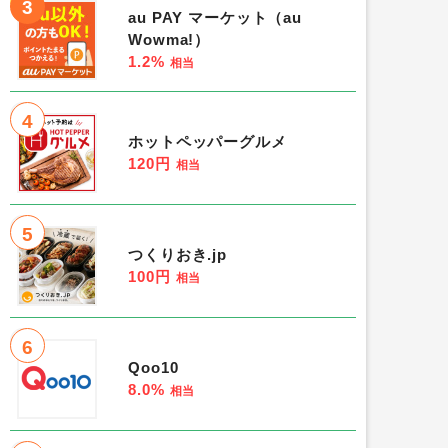
3
au PAY マーケット（au
Wowma!）
1.2%
相当
4
ホットペッパーグルメ
120円
相当
5
つくりおき.jp
100円
相当
6
Qoo10
8.0%
相当