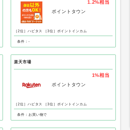
au PAY マーケット（au Wowma!）
1.2%
相当
ポイントタウン
［2位］ハピタス
［3位］ポイントインカム
条件：-
楽天市場
1%
相当
ポイントタウン