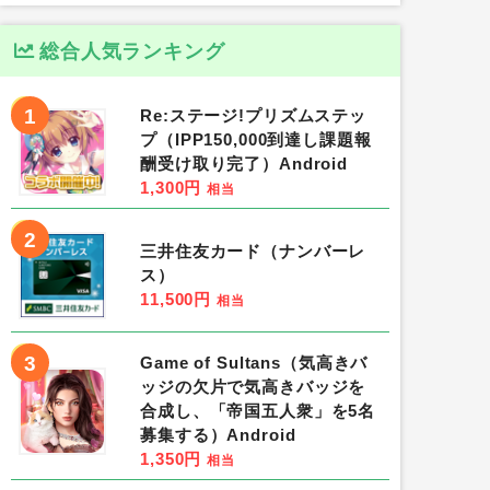
総合人気ランキング
1
Re:ステージ!プリズムステッ
プ（IPP150,000到達し課題報
酬受け取り完了）Android
1,300円
相当
2
三井住友カード（ナンバーレ
ス）
11,500円
相当
3
Game of Sultans（気高きバ
ッジの欠片で気高きバッジを
合成し、「帝国五人衆」を5名
募集する）Android
1,350円
相当