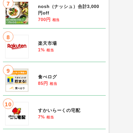
7
nosh（ナッシュ）合計3,000
円off
700円
相当
8
楽天市場
1%
相当
9
食べログ
85円
相当
10
すかいらーくの宅配
7%
相当