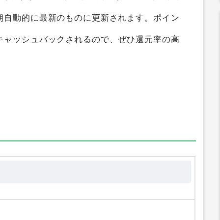
サイト比較ガイド
では
ALL MY TEA（ブレンド
横断検索して、ポイントの高い順にランキング化
朝自動的に最新のものに更新されます。ポイン
キャッシュバックされるので、ぜひ還元率の高