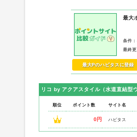
最大
条件：
最終更
最大Pのハピタスに登録
リコ by アクアスタイル（水道直結
順位
ポイント数
サイト名
0円
ハピタス
1