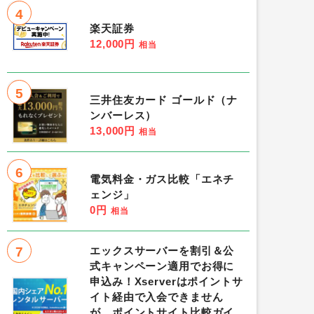
4
楽天証券
12,000円
相当
5
三井住友カード ゴールド（ナ
ンバーレス）
13,000円
相当
6
電気料金・ガス比較「エネチ
ェンジ」
0円
相当
7
エックスサーバーを割引＆公
式キャンペーン適用でお得に
申込み！Xserverはポイントサ
イト経由で入会できません
が、ポイントサイト比較ガイ