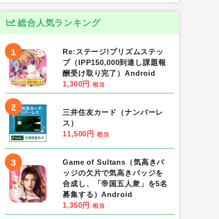
総合人気ランキング
1
Re:ステージ!プリズムステッ
プ（IPP150,000到達し課題報
酬受け取り完了）Android
1,300円
相当
2
三井住友カード（ナンバーレ
ス）
11,500円
相当
3
Game of Sultans（気高きバ
ッジの欠片で気高きバッジを
合成し、「帝国五人衆」を5名
募集する）Android
1,350円
相当