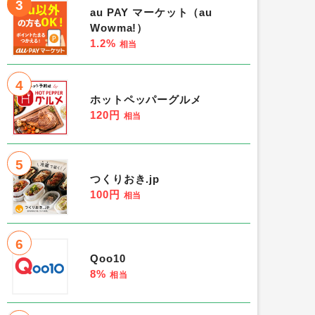
3
au PAY マーケット（au
Wowma!）
1.2%
相当
4
ホットペッパーグルメ
120円
相当
5
つくりおき.jp
100円
相当
6
Qoo10
8%
相当