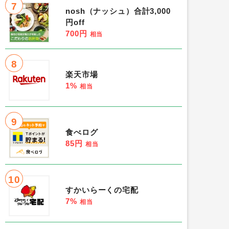
7
nosh（ナッシュ）合計3,000
円off
700円
相当
8
楽天市場
1%
相当
9
食べログ
85円
相当
10
すかいらーくの宅配
7%
相当