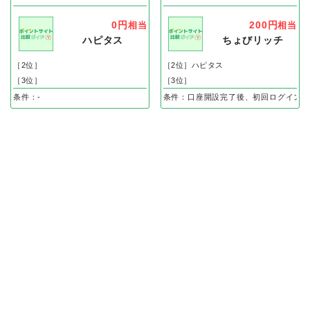
0円
200円
相当
相当
ハピタス
ちょびリッチ
［2位］
［2位］ハピタス
［3位］
［3位］
条件：-
条件：口座開設完了後、初回ログイン