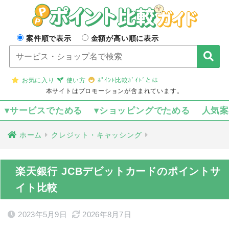
案件順で表示
金額が高い順に表示
お気に入り
使い方
ﾎﾟｲﾝﾄ比較ｶﾞｲﾄﾞとは
本サイトはプロモーションが含まれています。
▾サービスでためる
▾ショッピングでためる
人気
ホーム
クレジット・キャッシング
楽天銀行 JCBデビットカードのポイントサ
イト比較
2023年5月9日
2026年8月7日