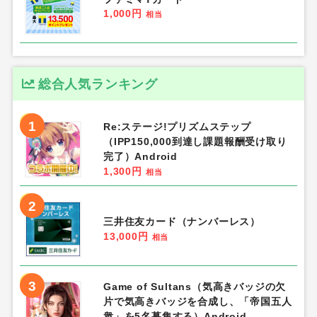
1,000円
相当
総合人気ランキング
1
Re:ステージ!プリズムステップ
（IPP150,000到達し課題報酬受け取り
完了）Android
1,300円
相当
2
三井住友カード（ナンバーレス）
13,000円
相当
3
Game of Sultans（気高きバッジの欠
片で気高きバッジを合成し、「帝国五人
衆」を5名募集する）Android