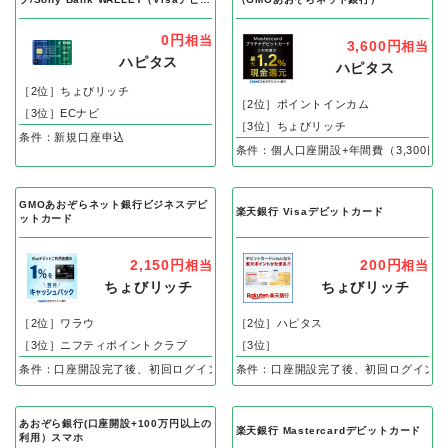
トカード）
0円
相当
3,600円
相当
ハピタス
ハピタス
［2位］ちょびリッチ
［2位］ポイントインカム
［3位］ECナビ
［3位］ちょびリッチ
条件：新規口座申込
条件：個人口座開設+年間費（3,300
GMOあおぞらネット銀行ビジネスデビ
楽天銀行 Visaデビットカード
ットカード
2,150円
200円
相当
相当
ちょびリッチ
ちょびリッチ
［2位］ワラウ
［2位］ハピタス
［3位］ニフティポイントクラブ
［3位］
条件：口座開設完了後、初回ログイン
条件：口座開設完了後、初回ログイン
あおぞら銀行(口座開設+100万円以上の
楽天銀行 Mastercardデビットカード
利用）スマホ