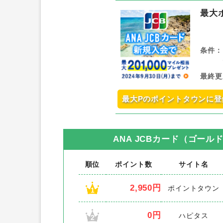
最大
条件：
最終更
最大Pのポイントタウンに登
ANA JCBカード（ゴール
順位
ポイント数
サイト名