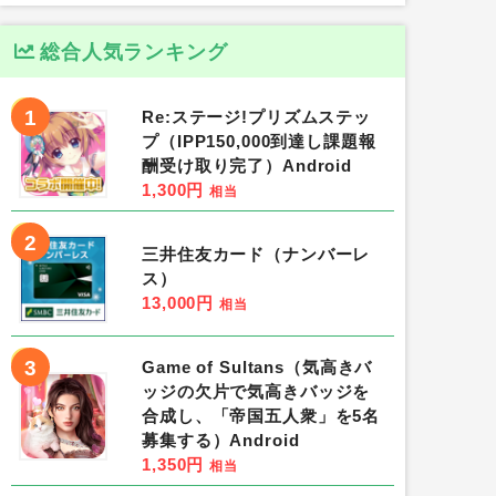
総合人気ランキング
1
Re:ステージ!プリズムステッ
プ（IPP150,000到達し課題報
酬受け取り完了）Android
1,300円
相当
2
三井住友カード（ナンバーレ
ス）
13,000円
相当
3
Game of Sultans（気高きバ
ッジの欠片で気高きバッジを
合成し、「帝国五人衆」を5名
募集する）Android
1,350円
相当