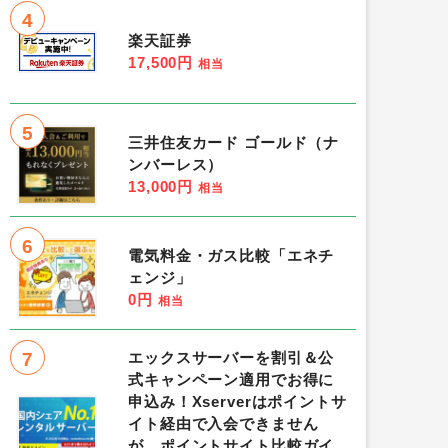
4
楽天証券
17,500円
相当
5
三井住友カード ゴールド（ナ
ンバーレス）
13,000円
相当
6
電気料金・ガス比較「エネチ
ェンジ」
0円
相当
7
エックスサーバーを割引＆公
式キャンペーン適用でお得に
申込み！Xserverはポイントサ
イト経由で入会できません
が、ポイントサイト比較ガイ