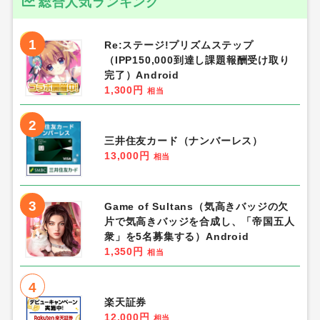
総合人気ランキング
1
Re:ステージ!プリズムステップ
（IPP150,000到達し課題報酬受け取り
完了）Android
1,300円
相当
2
三井住友カード（ナンバーレス）
13,000円
相当
3
Game of Sultans（気高きバッジの欠
片で気高きバッジを合成し、「帝国五人
衆」を5名募集する）Android
1,350円
相当
4
楽天証券
12,000円
相当