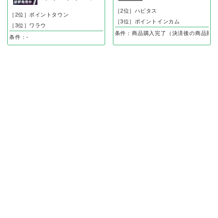
［2位］ハピタス
［2位］ポイントタウン
［3位］ポイントインカム
［3位］ワラウ
条件：商品購入完了（決済後の商品到着
条件：-