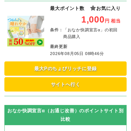
最大ポイント数
お気に入り
1,000
円
相当
条件：
「おなか快調宣言α」の初回
商品購入
最終更新
2026年08月05日 08時46分
最大Pのちょびリッチに登録
サイトへ行く
おなか快調宣言α（お通じ改善）
のポイントサイト別
比較