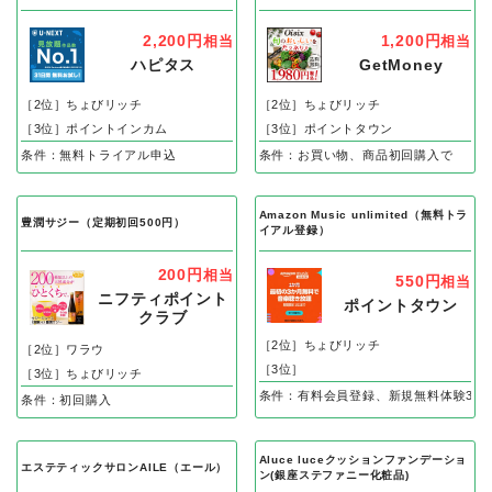
2,200円
1,200円
相当
相当
ハピタス
GetMoney
［2位］ちょびリッチ
［2位］ちょびリッチ
［3位］ポイントインカム
［3位］ポイントタウン
条件：無料トライアル申込
条件：お買い物、商品初回購入で
Amazon Music unlimited（無料トラ
豊潤サジー（定期初回500円）
イアル登録）
200円
相当
550円
相当
ニフティポイント
ポイントタウン
クラブ
［2位］ちょびリッチ
［2位］ワラウ
［3位］
［3位］ちょびリッチ
条件：有料会員登録、新規無料体験3カ
条件：初回購入
Aluce luceクッションファンデーショ
エステティックサロンAILE（エール）
ン(銀座ステファニー化粧品)