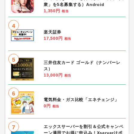
衆」を5名募集する）Android
1,350円
相当
4
楽天証券
17,500円
相当
5
三井住友カード ゴールド（ナンバーレ
ス）
13,000円
相当
6
電気料金・ガス比較「エネチェンジ」
0円
相当
7
エックスサーバーを割引＆公式キャンペ
ーン適用でお得に申込み！Xserverはポ