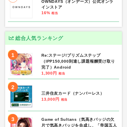
OWNDAYS（オンデーズ）公式オンラ
インストア
16%
相当
総合人気ランキング
1
Re:ステージ!プリズムステップ
（IPP150,000到達し課題報酬受け取り
完了）Android
1,300円
相当
2
三井住友カード（ナンバーレス）
13,000円
相当
3
Game of Sultans（気高きバッジの欠
片で気高きバッジを合成し、「帝国五人