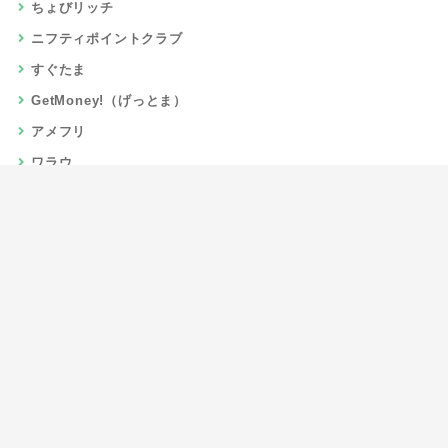
ちょびリッチ
ニフティポイントクラブ
すぐたま
GetMoney!（げっとま）
アメフリ
ワラウ
楽天リーベイツ
Gポイント
当サイトについて
運営者情報
お問い合わせ
CSR/SDGs活動
よくある質問