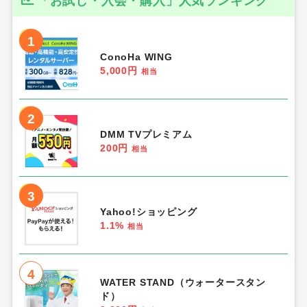
「お試し・入会・購入」人気ランキング
1
ConoHa WING
5,000円
相当
2
DMM TVプレミアム
200円
相当
3
Yahoo!ショッピング
1.1%
相当
4
WATER STAND（ウォータースタン
ド）