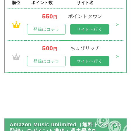
順位
ポイント数
サイト名
550
ポイントタウン
円
＞
1
登録はコチラ
サイトへ行く
500
ちょびリッチ
円
＞
2
登録はコチラ
サイトへ行く
Amazon Music unlimited（無料トライアル
登録）のポイント推移・過去最高P