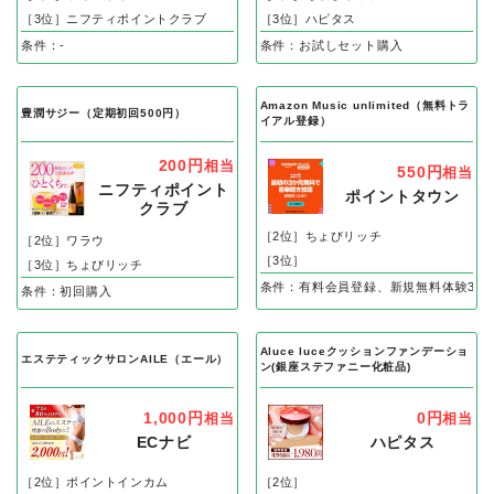
1,800円
1,200円
相当
相当
ちょびリッチ
GetMoney
［2位］ポイントインカム
［2位］ちょびリッチ
［3位］ニフティポイントクラブ
［3位］ハピタス
条件：-
条件：お試しセット購入
Amazon Music unlimited（無料トラ
豊潤サジー（定期初回500円）
イアル登録）
200円
相当
550円
相当
ニフティポイント
ポイントタウン
クラブ
［2位］ちょびリッチ
［2位］ワラウ
［3位］
［3位］ちょびリッチ
条件：有料会員登録、新規無料体験3カ
条件：初回購入
Aluce luceクッションファンデーショ
エステティックサロンAILE（エール）
ン(銀座ステファニー化粧品)