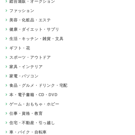
ポイントサイト比較ガイドオリジナル割
引で安く新規契約できます
10,000円
相当
8
エックスサーバービジネスを独自特典＆
最新公式キャンペーンでお得に申込み
無料で一ヵ月期間延長
相当
9
FOLIO ROBO PRO
5,000円
相当
10
au PAY カード
8,000円
相当