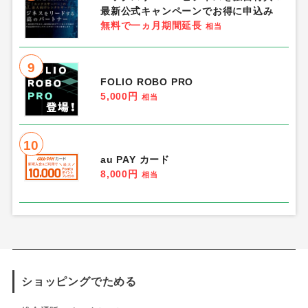
1,350円
相当
4
楽天証券
12,000円
相当
5
三井住友カード ゴールド（ナンバーレ
ス）
13,000円
相当
6
電気料金・ガス比較「エネチェンジ」
0円
相当
7
エックスサーバーを割引＆公式キャンペ
ーン適用でお得に申込み！Xserverはポ
イントサイト経由で入会できませんが、