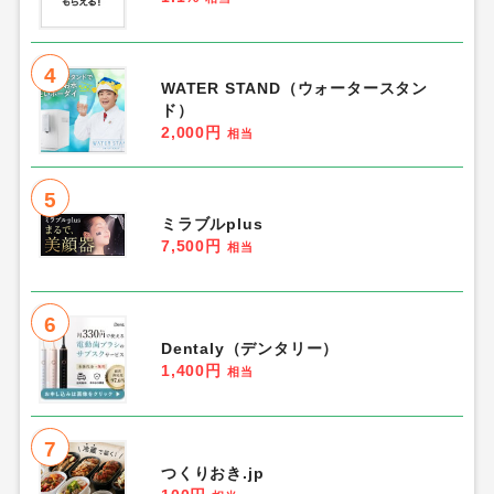
「お試し・入会・購入」人気ランキング
1
ConoHa WING
5,000円
相当
2
DMM TVプレミアム
200円