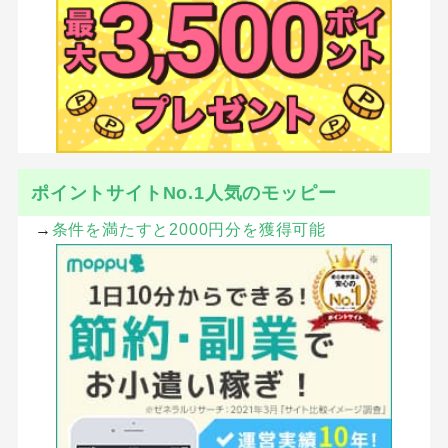
SHARE
ツイート
シェア
はてブ
LINE
Pocket
CATEGORY :
お試し
お試し・入会・購入
健康・ダイエット・サプリ
健康食品・サプリ
ECナビ×比較ガイド特別キャンペーン
↓ここから登録で200円多くゲット！