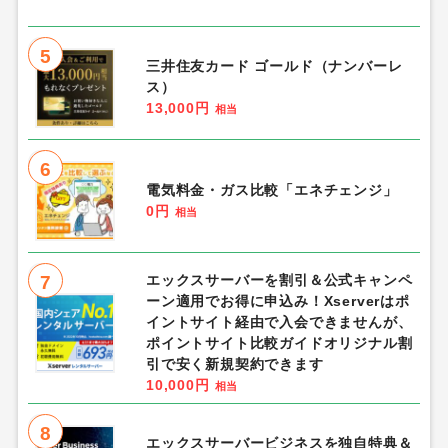
1.5%
相当
総合人気ランキング
1
Re:ステージ!プリズムステップ
（IPP150,000到達し課題報酬受け取り
完了）Android
1,300円
相当
2
三井住友カード（ナンバーレス）
11,500円
相当
3
Game of Sultans（気高きバッジの欠
片で気高きバッジを合成し、「帝国五人
衆」を5名募集する）Android