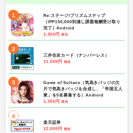
1,400円
相当
7
つくりおき.jp
100円
相当
8
AiR-WiFi
4,500円
相当
9
U-NEXT（無料トライアル登録）
1,800円
相当
10
OWNDAYS（オンデーズ）公式オンラ
インストア