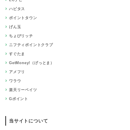
お試し・入会・購入
来店・面談・セミナー
クレジット・キャッシング
旅行・ホテル・航空券・レンタカー
チケット・買取・クーポン
音楽・動画・映画・アニメ
通信・回線・格安SIM
銀行・証券・保険・口座開設
ポイント比較ガイドとは？
使い方ガイド
マルマルブログ