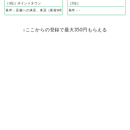
1,000円
0円
相当
相当
ECナビ
ハピタス
［2位］ポイントインカム
［2位］
［3位］ポイントタウン
［3位］
条件：店舗への来店、来店（新規WEB申し込み後、体験完了）で
条件：-