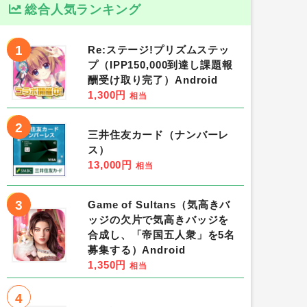
総合人気ランキング
1
Re:ステージ!プリズムステッ
プ（IPP150,000到達し課題報
酬受け取り完了）Android
1,300円
相当
2
三井住友カード（ナンバーレ
ス）
13,000円
相当
3
Game of Sultans（気高きバ
ッジの欠片で気高きバッジを
合成し、「帝国五人衆」を5名
募集する）Android
1,350円
相当
4