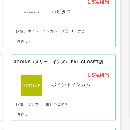
小物・アクセサリー」の人気案件
OWNDAYS（オンデーズ）公式オンラインストア
1.5%
相当
ハピタス
［2位］ポイントインカム
［3位］ECナビ
条件：-
3COINS（スリーコインズ） PAL CLOSET店
1.5%
相当
ポイントインカム