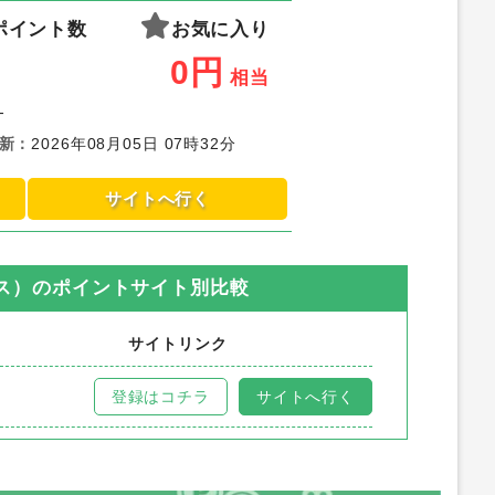
ポイント数
お気に入り
0
円
相当
-
新
：
2026年08月05日 07時32分
サイトへ行く
クス）
のポイントサイト別比較
サイトリンク
登録はコチラ
サイトへ行く