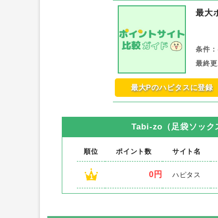
最大
条件：
最終更
最大Pのハピタスに登録
Tabi-zo（足袋ソッ
順位
ポイント数
サイト名
0円
ハピタス
1