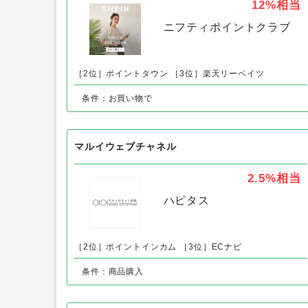
Tabi-zo（足袋ソックス）以外の「
SHEIN（シーイン）新規購入
12%
相当
ニフティポイントクラブ
［2位］ポイントタウン
［3位］楽天リーベイツ
条件：お買い物で
マルイウェブチャネル
2.5%
相当
ハピタス