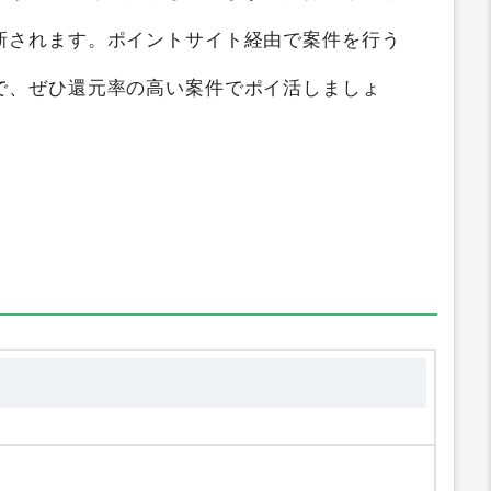
イト比較
すると、
最大0円
のポイントを獲得する
イド
では
Tabi-zo（足袋ソックス）
を1つのポイ
い順にランキング化しています。獲得ポイント
新されます。ポイントサイト経由で案件を行う
で、ぜひ還元率の高い案件でポイ活しましょ