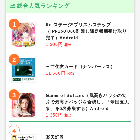
総合人気ランキング
1
Re:ステージ!プリズムステップ
（IPP150,000到達し課題報酬受け取り
完了）Android
1,300円
相当
2
三井住友カード（ナンバーレス）
11,500円
相当
3
Game of Sultans（気高きバッジの欠
片で気高きバッジを合成し、「帝国五人
衆」を5名募集する）Android
1,350円
相当
4
楽天証券