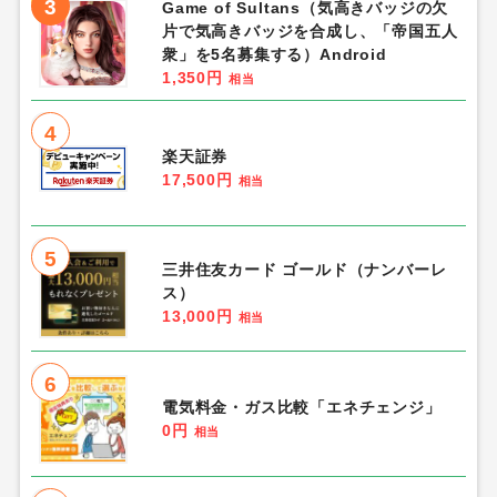
3
Game of Sultans（気高きバッジの欠
片で気高きバッジを合成し、「帝国五人
衆」を5名募集する）Android
1,350円
相当
4
楽天証券
17,500円
相当
5
三井住友カード ゴールド（ナンバーレ
ス）
13,000円
相当
6
電気料金・ガス比較「エネチェンジ」
0円
相当