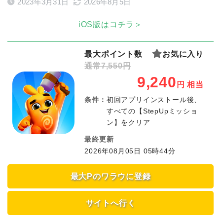
2023年3月31日
2026年8月5日
iOS版はコチラ＞
最大ポイント数
お気に入り
通常7,550円
9,240
円
相当
条件：
初回アプリインストール後、
すべての【StepUpミッショ
ン】をクリア
最終更新
2026年08月05日 05時44分
最大Pのワラウに登録
サイトへ行く