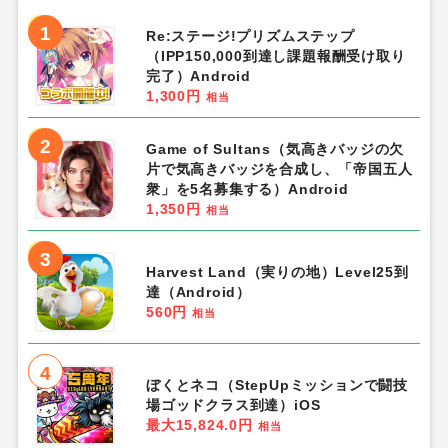
1
Re:ステージ!プリズムステップ
（IPP150,000到達し課題報酬受け取り
完了）Android
1,300円
相当
2
Game of Sultans（気高きバッジの欠
片で気高きバッジを合成し、「帝国五人
衆」を5名募集する）Android
1,350円
相当
3
Harvest Land（実りの地）Level25到
達（Android）
560円
相当
4
ぼくとネコ（StepUpミッションで闘技
場ゴッドクラス到達）iOS
最大15,824.0円
相当