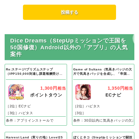
Dice Dreams（StepUpミッションで王国を
50国修復）Android以外の「アプリ」の人気
案件
Re:ステージ!プリズムステップ
Game of Sultans（気高きバッジの欠
（IPP150,000到達し課題報酬受け取
片で気高きバッジを合成し、「帝国五
り完了）Android
人衆」を5名募集する）Android
1,300円
1,350円
相当
相当
ポイントタウン
ECナビ
［2位］ECナビ
［2位］ハピタス
［3位］ハピタス
［3位］
条件：アプリインストールで
条件：30日以内に気高きバッジの欠片
Harvest Land（実りの地）Level25
ぼくとネコ（StepUpミッションで闘技