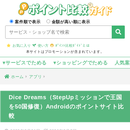
案件順で表示
金額が高い順に表示
お気に入り
使い方
ﾎﾟｲﾝﾄ比較ｶﾞｲﾄﾞとは
本サイトはプロモーションが含まれています。
▾サービスでためる
▾ショッピングでためる
人気
ホーム
アプリ
Dice Dreams（StepUpミッションで王国
を50国修復）Androidのポイントサイト比
較