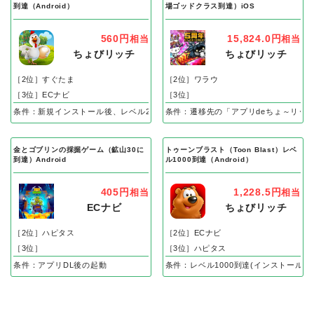
到達（Android）
場ゴッドクラス到達）iOS
560円
15,824.0円
相当
相当
ちょびリッチ
ちょびリッチ
［2位］すぐたま
［2位］ワラウ
［3位］ECナビ
［3位］
条件：新規インストール後、レベル25到達で成果
条件：遷移先の「アプリdeちょ～リッ
金とゴブリンの採掘ゲーム（鉱山30に
トゥーンブラスト（Toon Blast）レベ
到達）Android
ル1000到達（Android）
405円
1,228.5円
相当
相当
ECナビ
ちょびリッチ
［2位］ハピタス
［2位］ECナビ
［3位］
［3位］ハピタス
条件：アプリDL後の起動
条件：レベル1000到達(インストール後