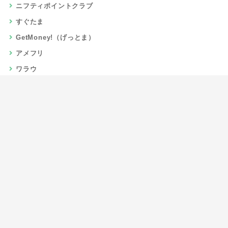
ニフティポイントクラブ
すぐたま
GetMoney!（げっとま）
アメフリ
ワラウ
楽天リーベイツ
Gポイント
当サイトについて
運営者情報
お問い合わせ
CSR/SDGs活動
よくある質問
利用規約