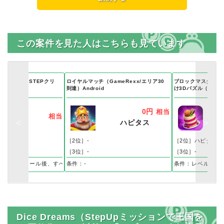
この案件を見た人はこちらも見ています
スの冒険（STEPクリ
ロイヤルマッチ（GameRexx/エリア30
ブロックマスター3D
到達）Android
け3Dパズル（レベル
0円
相当
相当
ハピタス
［2位］-
［2位］ハピタス
［3位］-
［3位］-
い
リインストール後、すべての【StepUpミッション】をクリア
条件：-
条件：レベル180
Dice Dreams（StepUpミッションで王国を