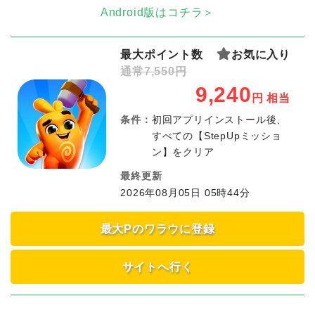
Android版はコチラ＞
最大ポイント数
お気に入り
通常7,550円
9,240
円
相当
条件：
初回アプリインストール後、
すべての【StepUpミッショ
ン】をクリア
最終更新
2026年08月05日 05時44分
最大Pのワラウに登録
サイトへ行く