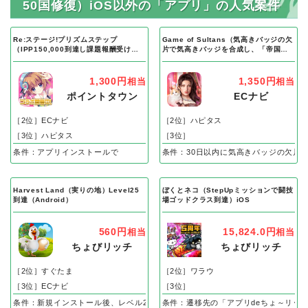
50国修復）iOS以外の「アプリ」の人気案件
Re:ステージ!プリズムステップ
Game of Sultans（気高きバッジの欠
（IPP150,000到達し課題報酬受け取
片で気高きバッジを合成し、「帝国五
り完了）Android
人衆」を5名募集する）Android
1,300円
1,350円
相当
相当
ポイントタウン
ECナビ
［2位］ECナビ
［2位］ハピタス
［3位］ハピタス
［3位］
条件：アプリインストールで
条件：30日以内に気高きバッジの欠片
Harvest Land（実りの地）Level25
ぼくとネコ（StepUpミッションで闘技
到達（Android）
場ゴッドクラス到達）iOS
560円
15,824.0円
相当
相当
ちょびリッチ
ちょびリッチ
［2位］すぐたま
［2位］ワラウ
［3位］ECナビ
［3位］
条件：新規インストール後、レベル25到達で成果
条件：遷移先の「アプリdeちょ～リッ