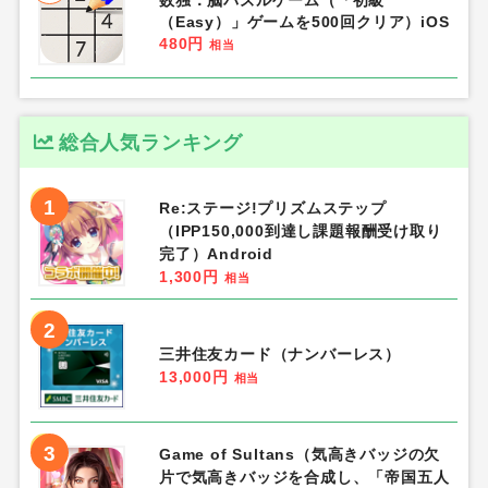
数独：脳パズルゲーム（「初級
（Easy）」ゲームを500回クリア）iOS
480円
相当
総合人気ランキング
1
Re:ステージ!プリズムステップ
（IPP150,000到達し課題報酬受け取り
完了）Android
1,300円
相当
2
三井住友カード（ナンバーレス）
13,000円
相当
3
Game of Sultans（気高きバッジの欠
片で気高きバッジを合成し、「帝国五人