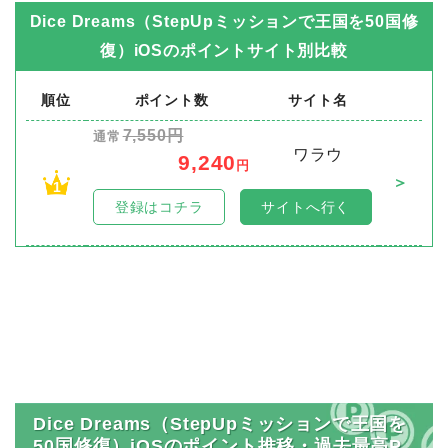
Dice Dreams（StepUpミッションで王国を50国修
復）iOS
のポイントサイト別比較
順位
ポイント数
サイト名
7,550円
通常
ワラウ
9,240
円
＞
1
登録はコチラ
サイトへ行く
Dice Dreams（StepUpミッションで王国を
50国修復）iOSのポイント推移・過去最高P