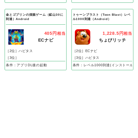
金とゴブリンの採掘ゲーム（鉱山30に
トゥーンブラスト（Toon Blast）レベ
到達）Android
ル1000到達（Android）
405円
1,228.5円
相当
相当
ECナビ
ちょびリッチ
［2位］ハピタス
［2位］ECナビ
［3位］
［3位］ハピタス
条件：アプリDL後の起動
条件：レベル1000到達(インストール後