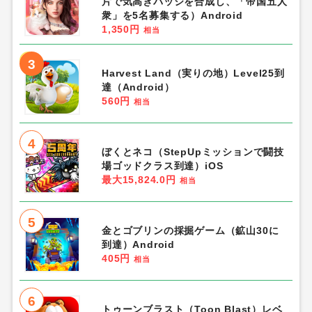
片で気高きバッジを合成し、「帝国五人
衆」を5名募集する）Android
1,350円
相当
3
Harvest Land（実りの地）Level25到
達（Android）
560円
相当
4
ぼくとネコ（StepUpミッションで闘技
場ゴッドクラス到達）iOS
最大15,824.0円
相当
5
金とゴブリンの採掘ゲーム（鉱山30に
到達）Android
405円
相当
6
トゥーンブラスト（Toon Blast）レベ