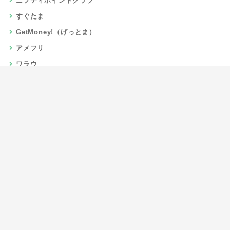
ニフティポイントクラブ
すぐたま
GetMoney!（げっとま）
アメフリ
ワラウ
楽天リーベイツ
Gポイント
当サイトについて
運営者情報
お問い合わせ
CSR/SDGs活動
よくある質問
利用規約