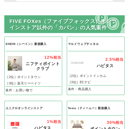
FIVE FOXes（ファイブフォックス）オンラ
インストア以外の「カバン」の人気案件
SHEIN（シーイン）新規購入
マルイウェブチャネル
12%
相当
2.5%
相当
ニフティポイント
ハピタス
クラブ
［2位］ポイントインカム
［2位］ポイントタウン
［3位］ECナビ
［3位］楽天リーベイツ
条件：商品購入
条件：お買い物で
ユニクロオンラインストア
Temu（ティームー）新規購入
1%
相当
30%
相当
ハピタス
ポイントタウン