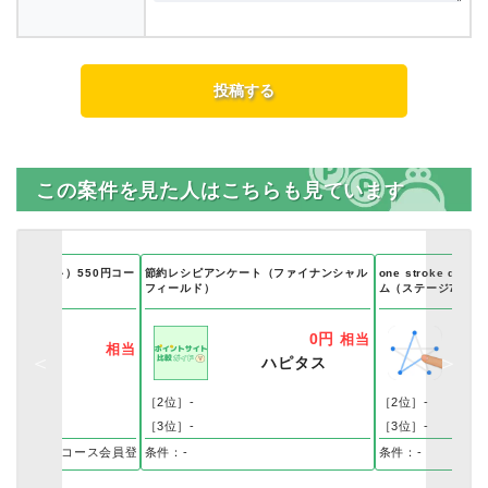
この案件を見た人はこちらも見ています
エアップデート）550円コー
節約レシピアンケート（ファイナンシャル
one stroke dr
フィールド）
ム（ステージ7のレベル
0円
相当
相当
ハピタス
［2位］-
［2位］-
［3位］-
［3位］-
額プラン）
0円（税込）コース会員登録完了
条件：-
条件：-