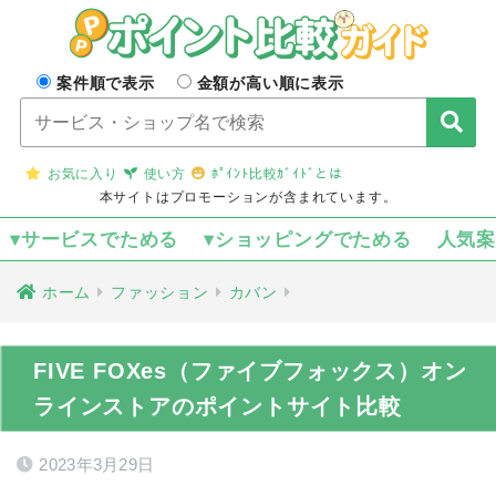
案件順で表示
金額が高い順に表示
お気に入り
使い方
ﾎﾟｲﾝﾄ比較ｶﾞｲﾄﾞとは
本サイトはプロモーションが含まれています。
▾サービスでためる
▾ショッピングでためる
人気
ホーム
ファッション
カバン
FIVE FOXes（ファイブフォックス）オン
ラインストアのポイントサイト比較
2023年3月29日