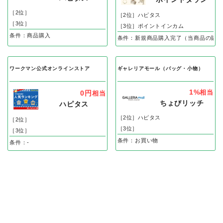
［2位］
［2位］ハピタス
［3位］
［3位］ポイントインカム
条件：商品購入
条件：新規商品購入完了（当商品の購入
ワークマン公式オンラインストア
ギャレリアモール（バッグ・小物）
1%
相当
0円
相当
ちょびリッチ
ハピタス
［2位］ハピタス
［2位］
［3位］
［3位］
条件：お買い物
条件：-