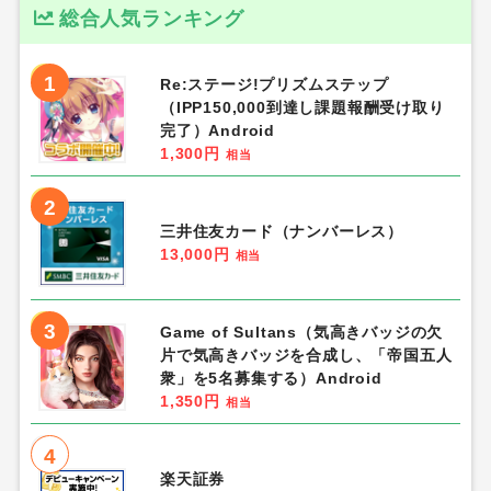
総合人気ランキング
1
Re:ステージ!プリズムステップ
（IPP150,000到達し課題報酬受け取り
完了）Android
1,300円
相当
2
三井住友カード（ナンバーレス）
13,000円
相当
3
Game of Sultans（気高きバッジの欠
片で気高きバッジを合成し、「帝国五人
衆」を5名募集する）Android
1,350円
相当
4
楽天証券