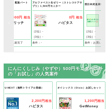
リーサービス）配達パート
アルファベスト生ゼリー（ストレスケアサ
西日本武道具Yaho
プリ）1,500円モニター
4,000円
0円
相当
相当
ちょびリッチ
ハピタス
ス
［2位］-
［2位］-
［3位］-
［3位］-
録後、初回配達完了
条件：-
条件：お買い物
にんにくしじみ（やずや）500円モニター以外
の「お試し」の人気案件
U-NEXT（無料トライアル登録）
オイシックス（Oisix）お試しセット
2,200円
1,200円
相当
相当
ハピタス
GetMoney