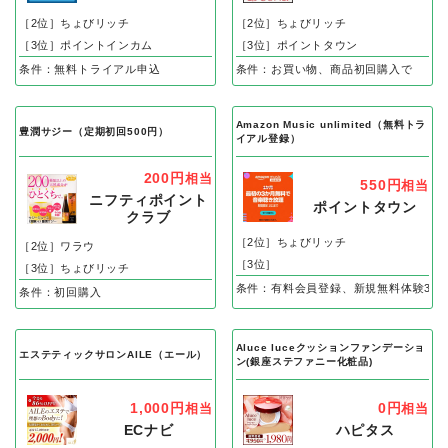
［2位］ちょびリッチ
［2位］ちょびリッチ
［3位］ポイントインカム
［3位］ポイントタウン
条件：無料トライアル申込
条件：お買い物、商品初回購入で
Amazon Music unlimited（無料トラ
豊潤サジー（定期初回500円）
イアル登録）
200円
相当
550円
相当
ニフティポイント
ポイントタウン
クラブ
［2位］ちょびリッチ
［2位］ワラウ
［3位］
［3位］ちょびリッチ
条件：有料会員登録、新規無料体験3カ
条件：初回購入
Aluce luceクッションファンデーショ
エステティックサロンAILE（エール）
ン(銀座ステファニー化粧品)
1,000円
0円
相当
相当
ECナビ
ハピタス