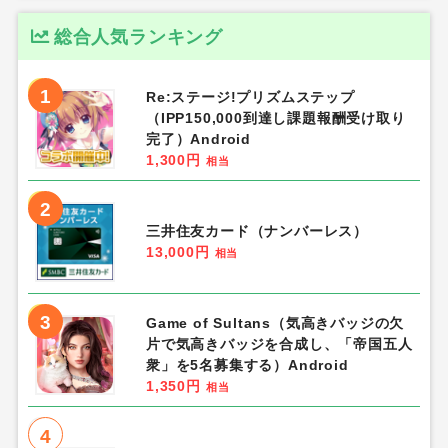
総合人気ランキング
1
Re:ステージ!プリズムステップ
（IPP150,000到達し課題報酬受け取り
完了）Android
1,300円
相当
2
三井住友カード（ナンバーレス）
13,000円
相当
3
Game of Sultans（気高きバッジの欠
片で気高きバッジを合成し、「帝国五人
衆」を5名募集する）Android
1,350円
相当
4