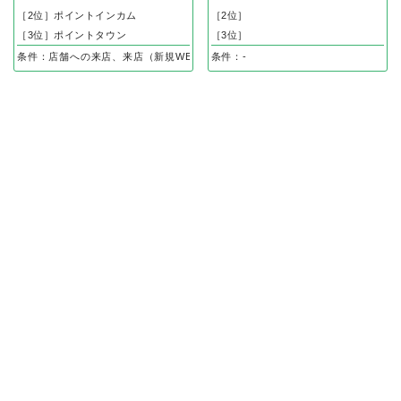
［2位］ポイントインカム
［2位］
［3位］ポイントタウン
［3位］
条件：店舗への来店、来店（新規WEB申し込み後、体験完了）で
条件：-