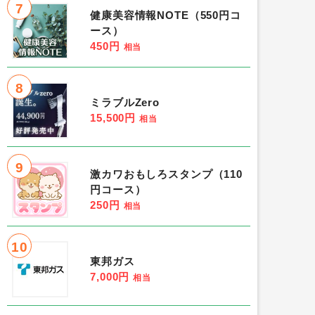
7
健康美容情報NOTE（550円コ
ース）
450円
相当
8
ミラブルZero
15,500円
相当
9
激カワおもしろスタンプ（110
円コース）
250円
相当
10
東邦ガス
7,000円
相当