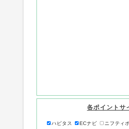
各ポイントサ
ハピタス
ECナビ
ニフティ