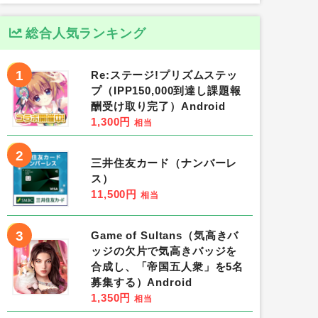
総合人気ランキング
1
Re:ステージ!プリズムステッ
プ（IPP150,000到達し課題報
酬受け取り完了）Android
1,300円
相当
2
三井住友カード（ナンバーレ
ス）
11,500円
相当
3
Game of Sultans（気高きバ
ッジの欠片で気高きバッジを
合成し、「帝国五人衆」を5名
募集する）Android
1,350円
相当