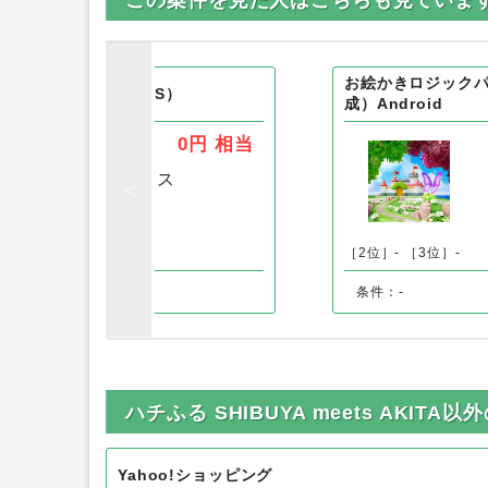
お絵かきロジックパズ
puzzle - エルフ島（iOS）
成）Android
0円
相当
［1位］
ハピタス
］-
［2位］-
［3位］-
条件：-
ハチふる SHIBUYA meets AKI
Yahoo!ショッピング