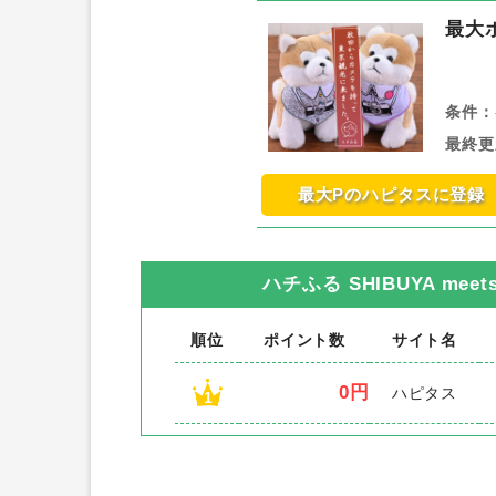
最大
条件：
最終更
最大Pのハピタスに登録
ハチふる SHIBUYA meets
順位
ポイント数
サイト名
0円
ハピタス
1