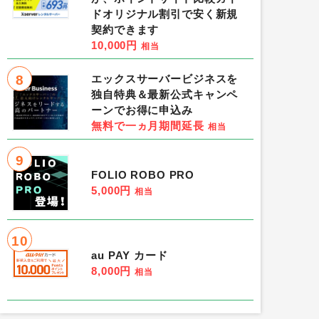
ドオリジナル割引で安く新規
契約できます
10,000円
相当
2,200円コース）クレカ
Brain Test 2（合計250レ
8
エックスサーバービジネスを
1,000円
相当
独自特典＆最新公式キャンペ
ーンでお得に申込み
位］
ポイントタウン
［1位］
無料で一ヵ月期間延長
相当
9
［2位］-
［3位］-
FOLIO ROBO PRO
5,000円
条件：有料会員登録、新規で月額2,200円の会員登録（クレカ決済）で
条件：-
相当
10
au PAY カード
8,000円
相当