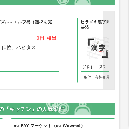
ル - エルフ島（謎-2を完
ヒラメキ漢字間違い探し（
決済
0円
相当
［1位］
ハピタス
［1
［2位］-
［3位］-
TA以外の「キッチン」の人気案件
au PAY マーケット（au Wowma!）