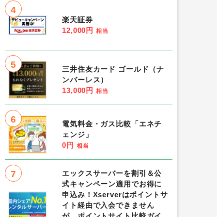
4
楽天証券
12,000円
相当
5
三井住友カード ゴールド（ナ
ンバーレス）
13,000円
相当
6
電気料金・ガス比較「エネチ
ェンジ」
0円
相当
7
エックスサーバーを割引＆公
式キャンペーン適用でお得に
申込み！Xserverはポイントサ
イト経由で入会できません
が、ポイントサイト比較ガイ