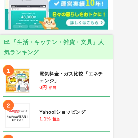
「生活・キッチン・雑貨・文具」人
気ランキング
1
電気料金・ガス比較「エネチ
ェンジ」
0円
相当
2
Yahoo!ショッピング
1.1%
相当