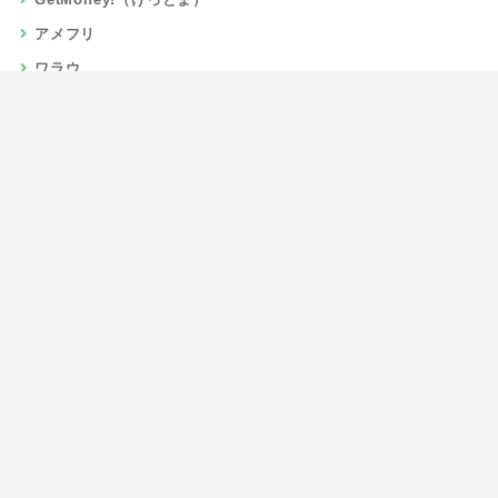
アメフリ
ワラウ
楽天リーベイツ
Gポイント
当サイトについて
運営者情報
お問い合わせ
CSR/SDGs活動
よくある質問
利用規約
プライバシーポリシー
サイトマップ