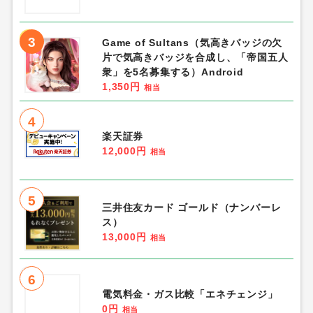
3
Game of Sultans（気高きバッジの欠
片で気高きバッジを合成し、「帝国五人
衆」を5名募集する）Android
1,350円
相当
4
楽天証券
12,000円
相当
5
三井住友カード ゴールド（ナンバーレ
ス）
13,000円
相当
6
電気料金・ガス比較「エネチェンジ」
0円
相当