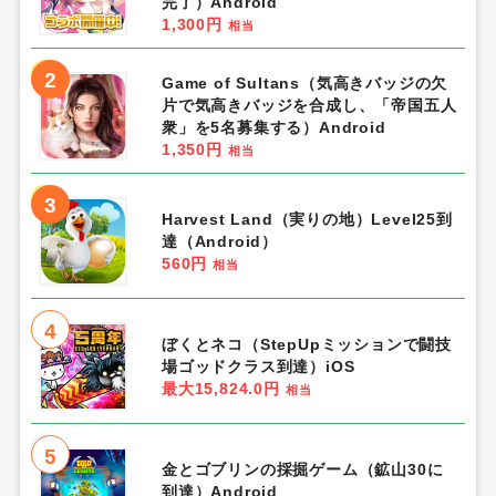
完了）Android
1,300円
相当
2
Game of Sultans（気高きバッジの欠
片で気高きバッジを合成し、「帝国五人
衆」を5名募集する）Android
1,350円
相当
3
Harvest Land（実りの地）Level25到
達（Android）
560円
相当
4
ぼくとネコ（StepUpミッションで闘技
場ゴッドクラス到達）iOS
最大15,824.0円
相当
5
金とゴブリンの採掘ゲーム（鉱山30に
到達）Android