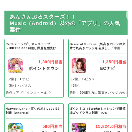
あんさんぶるスターズ！！
Music（Android）以外の「アプリ」の人気
案件
Re:ステージ!プリズムステップ
Game of Sultans（気高きバッジの欠
（IPP150,000到達し課題報酬受け取
片で気高きバッジを合成し、「帝国五
り完了）Android
人衆」を5名募集する）Android
1,300円
1,350円
相当
相当
ポイントタウン
ECナビ
［2位］ECナビ
［2位］ハピタス
［3位］ハピタス
［3位］
条件：アプリインストールで
条件：30日以内に気高きバッジの欠片
Harvest Land（実りの地）Level25
ぼくとネコ（StepUpミッションで闘技
到達（Android）
場ゴッドクラス到達）iOS
560円
15,824.0円
相当
相当