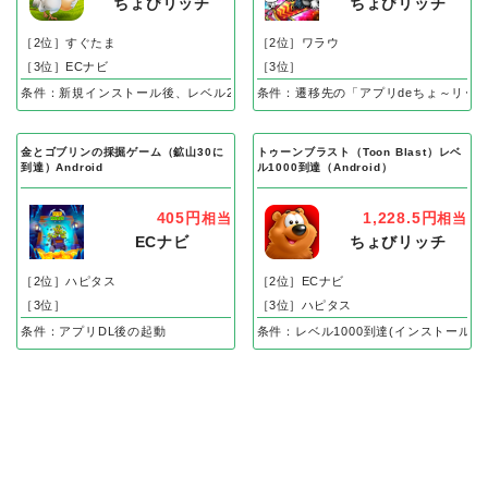
ちょびリッチ
ちょびリッチ
［2位］すぐたま
［2位］ワラウ
［3位］ECナビ
［3位］
条件：新規インストール後、レベル25到達で成果
条件：遷移先の「アプリdeちょ～リッ
金とゴブリンの採掘ゲーム（鉱山30に
トゥーンブラスト（Toon Blast）レベ
到達）Android
ル1000到達（Android）
405円
1,228.5円
相当
相当
ECナビ
ちょびリッチ
［2位］ハピタス
［2位］ECナビ
［3位］
［3位］ハピタス
条件：アプリDL後の起動
条件：レベル1000到達(インストール後