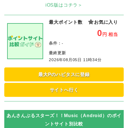
iOS版はコチラ＞
最大ポイント数
お気に入り
0
円
相当
条件：
-
最終更新
2026年08月05日 11時34分
最大Pのハピタスに登録
サイトへ行く
あんさんぶるスターズ！！Music（Android）
のポイ
ントサイト別比較