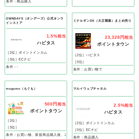
条件：商品購入
OWNDAYS（オンデーズ）公式オンラ
ミナルギンDX（大正製薬）まとめ売り
インストア
1.5%
相当
23,328円
相当
ハピタス
ポイントタウン
［2位］ポイントインカム
［2位］ハピタス
［3位］ECナビ
［3位］
条件：-
条件：お買い物で
mogumo（もぐも）
マルイウェブチャネル
500円
相当
2.5%
相当
ポイントタウン
ハピタス
［2位］
［2位］ポイントインカム
［3位］
［3位］ECナビ
条件：お買い物、新規商品購入後、2回目のお届け完了で
条件：商品購入