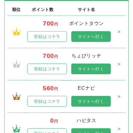
順位
ポイント数
サイト名
700
ポイントタウン
円
＞
1
登録はコチラ
サイトへ行く
700
ちょびリッチ
円
＞
2
登録はコチラ
サイトへ行く
560
ECナビ
円
＞
3
登録はコチラ
サイトへ行く
0
ハピタス
円
＞
4