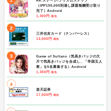
1
Re:ステージ!プリズムステップ
（IPP150,000到達し課題報酬受け取り
完了）Android
1,300円
相当
2
三井住友カード（ナンバーレス）
13,000円
相当
3
Game of Sultans（気高きバッジの欠
片で気高きバッジを合成し、「帝国五人
衆」を5名募集する）Android
1,350円
相当
4
楽天証券
17,500円
相当