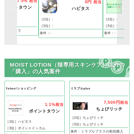
7.5%
相当
0円
相当
ポイントタウン
ハピタス
ス
［2位］-
［2位］-
［3位］-
［3位］-
物、商品購入で
条件：-
条件：-
MOIST LOTION（猫専用スキンケア）以外の
「購入」の人気案件
Yahoo!ショッピング
ミラブルplus
7,500円
相当
1.1%
相当
ちょびリッチ
ポイントタウン
［2位］ちょびリッチ
［2位］ハピタス
［3位］ちょびリッチ
［3位］ポイントインカム
条件：ミラブルプラスの初回購入