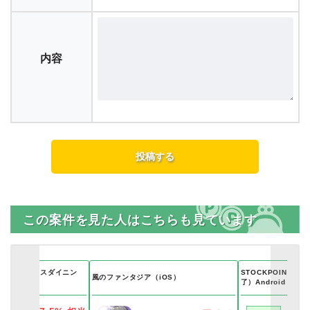
内容
この案件を見た人はこちらも見ています
ト（ウェルネスダイニン
STOCKPOINT
風のファンタジア（iOS）
了）Android