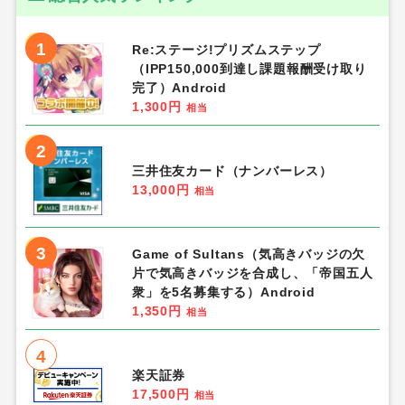
1
Re:ステージ!プリズムステップ
（IPP150,000到達し課題報酬受け取り
完了）Android
1,300円
相当
2
三井住友カード（ナンバーレス）
13,000円
相当
3
Game of Sultans（気高きバッジの欠
片で気高きバッジを合成し、「帝国五人
衆」を5名募集する）Android
1,350円
相当
4
楽天証券
17,500円
相当