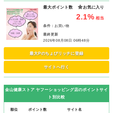
最大ポイント数
お気に入り
2.1%
相当
条件：
お買い物
最終更新
2026年08月08日 06時48分
最大Pのちょびリッチに登録
サイトへ行く
金山健康ストア ヤフーショッピング店
のポイントサイ
ト別比較
順位
ポイント数
サイト名