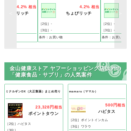
4.2%
4.2%
相当
相当
ちょびリッチ
ちょびリッチ
［2位］-
［2位］-
［3位］-
［3位］-
物
条件：お買い物
条件：お買い物
金山健康ストア ヤフーショッピング店以外の
「健康食品・サプリ」の人気案件
ミナルギンDX（大正製薬）まとめ売り
mamaru（ママル）
500円
相当
23,328円
相当
ハピタス
ポイントタウン
［2位］ポイントインカム
［2位］ハピタス
［3位］ワラウ
［3位］