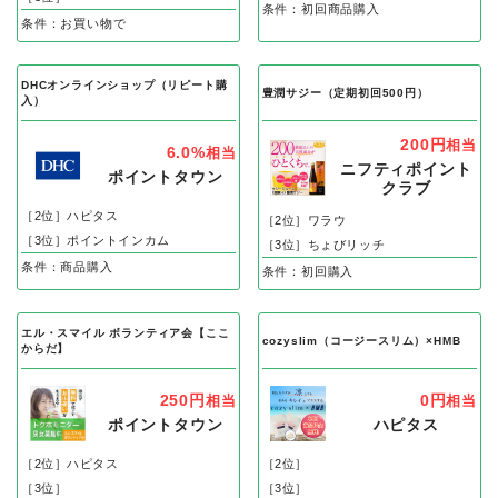
条件：初回商品購入
条件：お買い物で
DHCオンラインショップ（リピート購
豊潤サジー（定期初回500円）
入）
200円
相当
6.0%
相当
ニフティポイント
ポイントタウン
クラブ
［2位］ハピタス
［2位］ワラウ
［3位］ポイントインカム
［3位］ちょびリッチ
条件：商品購入
条件：初回購入
エル・スマイル ボランティア会【ここ
cozyslim（コージースリム）×HMB
からだ】
250円
0円
相当
相当
ポイントタウン
ハピタス
［2位］ハピタス
［2位］
［3位］
［3位］