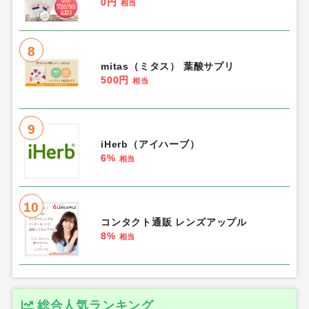
0円
相当
8
mitas（ミタス） 葉酸サプリ
500円
相当
9
iHerb（アイハーブ）
6%
相当
10
コンタクト通販 レンズアップル
8%
相当
総合人気ランキング