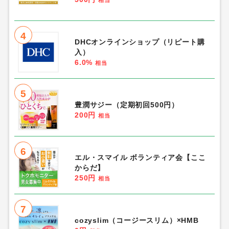
相当
4
DHCオンラインショップ（リピート購
入）
6.0%
相当
5
豊潤サジー（定期初回500円）
200円
相当
6
エル・スマイル ボランティア会【ここ
からだ】
250円
相当
7
cozyslim（コージースリム）×HMB