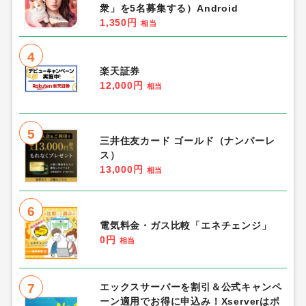
衆」を5名募集する）Android
1,350円
相当
4
楽天証券
12,000円
相当
5
三井住友カード ゴールド（ナンバーレ
ス）
13,000円
相当
6
電気料金・ガス比較「エネチェンジ」
0円
相当
7
エックスサーバーを割引＆公式キャンペ
ーン適用でお得に申込み！Xserverはポ