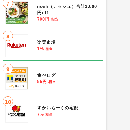
7
nosh（ナッシュ）合計3,000
円off
700円
相当
8
楽天市場
1%
相当
9
食べログ
85円
相当
10
すかいらーくの宅配
7%
相当