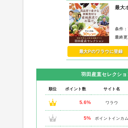
最大
条件：
最終更
最大Pのワラウに登録
羽田産直セレクショ
順位
ポイント数
サイト名
5.6%
ワラウ
1
5%
ポイントインカ
2