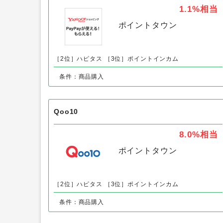
羽田産直セレクション以外の「ドリン
Yahoo!ショッピング
1.1%
相当
ポイントタウン
［2位］ハピタス
［3位］ポイントインカム
条件：商品購入
Qoo10
8.0%
相当
ポイントタウン