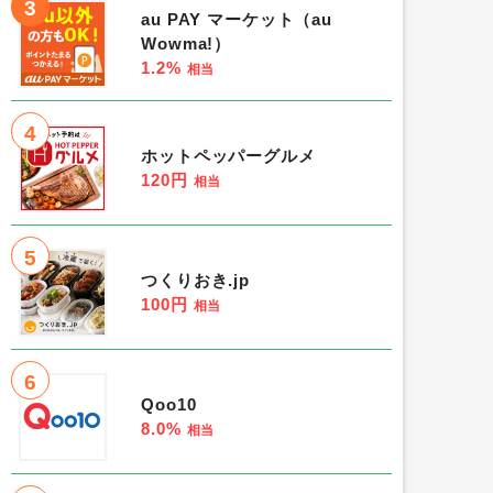
3
au PAY マーケット（au
Wowma!）
1.2%
相当
4
ホットペッパーグルメ
120円
相当
5
つくりおき.jp
100円
相当
6
Qoo10
8.0%
相当