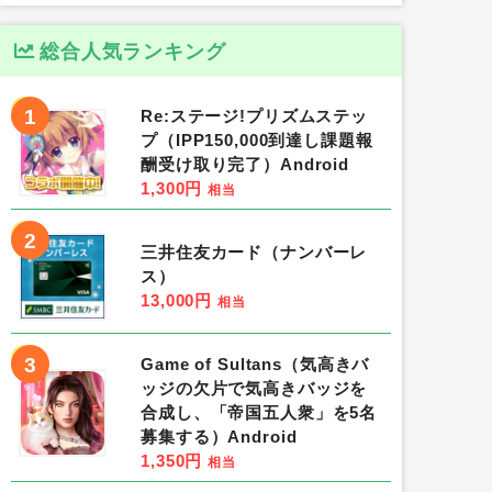
総合人気ランキング
1
Re:ステージ!プリズムステッ
プ（IPP150,000到達し課題報
酬受け取り完了）Android
1,300円
相当
2
三井住友カード（ナンバーレ
ス）
13,000円
相当
3
Game of Sultans（気高きバ
ッジの欠片で気高きバッジを
合成し、「帝国五人衆」を5名
募集する）Android
1,350円
相当