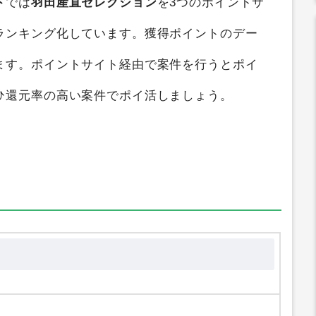
比較
すると、
最大5.6%
のポイントを獲得するこ
ド
では
羽田産直セレクション
を3つのポイントサ
ランキング化しています。獲得ポイントのデー
ます。ポイントサイト経由で案件を行うとポイ
ひ還元率の高い案件でポイ活しましょう。