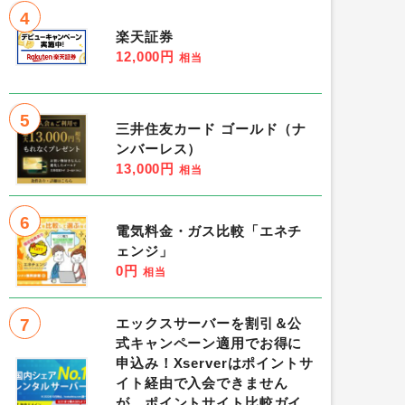
4
楽天証券
12,000円
相当
5
三井住友カード ゴールド（ナ
ンバーレス）
13,000円
相当
6
電気料金・ガス比較「エネチ
ェンジ」
0円
相当
7
エックスサーバーを割引＆公
式キャンペーン適用でお得に
申込み！Xserverはポイントサ
イト経由で入会できません
が、ポイントサイト比較ガイ