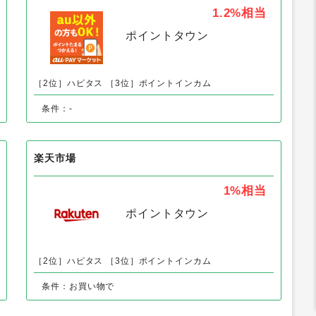
ク・お酒」の人気案件
au PAY マーケット（au Wowma!）
1.2%
相当
ポイントタウン
［2位］ハピタス
［3位］ポイントインカム
条件：-
楽天市場
1%
相当
ポイントタウン