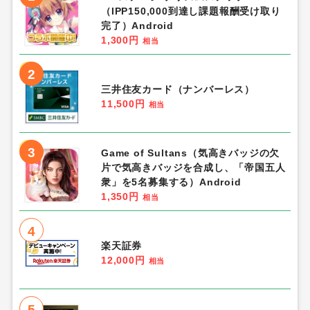
（IPP150,000到達し課題報酬受け取り
完了）Android
1,300円
相当
2
三井住友カード（ナンバーレス）
11,500円
相当
3
Game of Sultans（気高きバッジの欠
片で気高きバッジを合成し、「帝国五人
衆」を5名募集する）Android
1,350円
相当
4
楽天証券
12,000円
相当
5