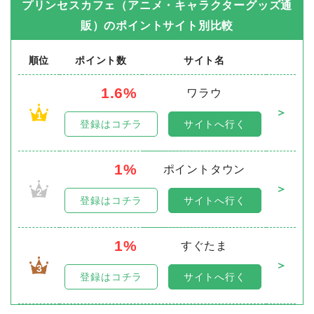
プリンセスカフェ（アニメ・キャラクターグッズ通
販）
のポイントサイト別比較
順位
ポイント数
サイト名
1.6%
ワラウ
＞
1
登録はコチラ
サイトへ行く
1%
ポイントタウン
＞
2
登録はコチラ
サイトへ行く
1%
すぐたま
＞
3
登録はコチラ
サイトへ行く