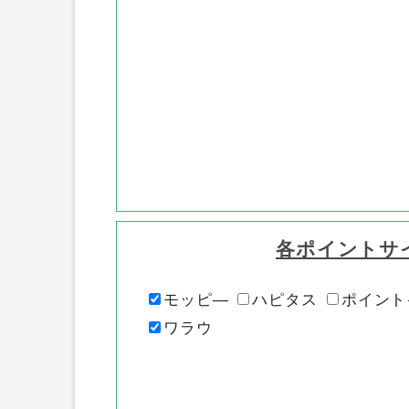
各ポイントサ
モッピ―
ハピタス
ポイント
ワラウ