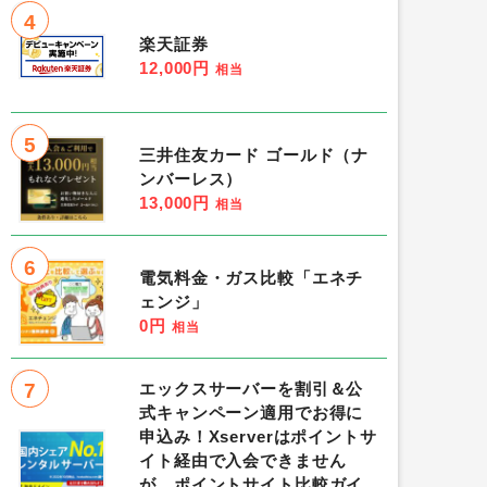
4
楽天証券
12,000円
相当
5
三井住友カード ゴールド（ナ
ンバーレス）
13,000円
相当
6
電気料金・ガス比較「エネチ
ェンジ」
0円
相当
7
エックスサーバーを割引＆公
式キャンペーン適用でお得に
申込み！Xserverはポイントサ
イト経由で入会できません
が、ポイントサイト比較ガイ