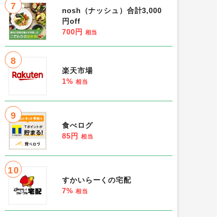
7
nosh（ナッシュ）合計3,000
円off
700円
相当
8
楽天市場
1%
相当
9
食べログ
85円
相当
10
すかいらーくの宅配
7%
相当