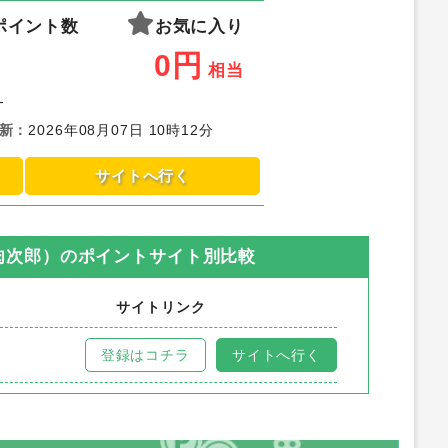
ポイント数
お気に入り
0
円
相当
-
新
：
2026年08月07日 10時12分
サイトへ行く
肉次郎）
のポイントサイト別比較
サイトリンク
登録はコチラ
サイトへ行く