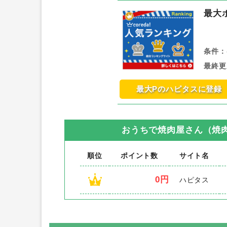
最大
条件：
最終更
最大Pのハピタスに登録
おうちで焼肉屋さん（焼
順位
ポイント数
サイト名
0円
ハピタス
1