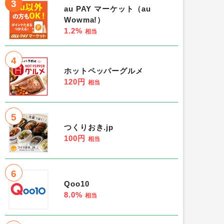
3
au PAY マーケット（au
Wowma!）
1.2%
相当
4
ホットペッパーグルメ
120円
相当
5
つくりおき.jp
100円
相当
6
Qoo10
8.0%
相当