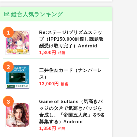
総合人気ランキング
1
Re:ステージ!プリズムステッ
プ（IPP150,000到達し課題報
酬受け取り完了）Android
1,300円
相当
2
三井住友カード（ナンバーレ
ス）
13,000円
相当
3
Game of Sultans（気高きバ
ッジの欠片で気高きバッジを
合成し、「帝国五人衆」を5名
募集する）Android
1,350円
相当