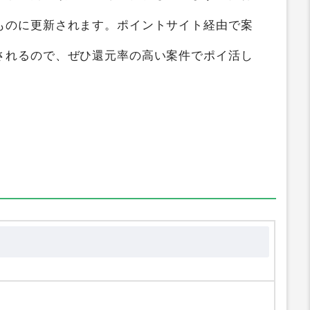
トサイト比較
すると、
最大0円
のポイントを獲得
較ガイド
では
Jerry Girl（ジェリーガール）
を1
ントの高い順にランキング化しています。獲得
ものに更新されます。ポイントサイト経由で案
されるので、ぜひ還元率の高い案件でポイ活し