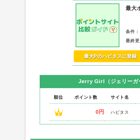
最大
条件：
最終更
最大Pのハピタスに登録
Jerry Girl（ジェリー
順位
ポイント数
サイト名
0円
ハピタス
1