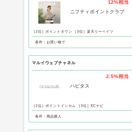
Jerry Girl（ジェリーガール）以外
SHEIN（シーイン）新規購入
12%
相当
ニフティポイントクラブ
［2位］ポイントタウン
［3位］楽天リーベイツ
条件：お買い物で
マルイウェブチャネル
2.5%
相当
ハピタス