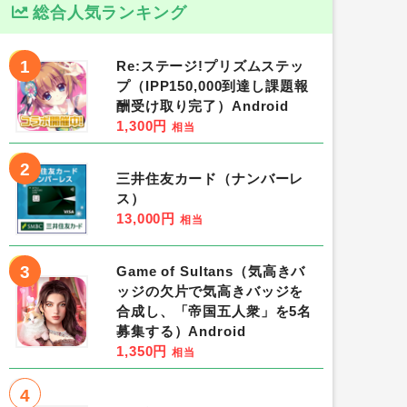
総合人気ランキング
1
Re:ステージ!プリズムステッ
プ（IPP150,000到達し課題報
酬受け取り完了）Android
1,300円
相当
2
三井住友カード（ナンバーレ
ス）
13,000円
相当
3
Game of Sultans（気高きバ
ッジの欠片で気高きバッジを
合成し、「帝国五人衆」を5名
募集する）Android
1,350円
相当
4