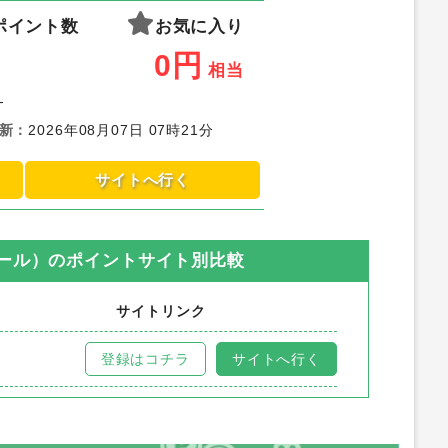
ポイント数
お気に入り
0
円
相当
-
新
：
2026年08月07日 07時21分
サイトへ行く
ガール）
のポイントサイト別比較
サイトリンク
登録はコチラ
サイトへ行く