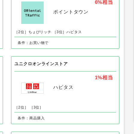
の「靴」の人気案件
ORiental TRaffic（オリエンタルトラフィック）
6%
相当
ポイントタウン
［2位］ちょびリッチ
［3位］ハピタス
条件：お買い物で
ユニクロオンラインストア
1%
相当
ハピタス