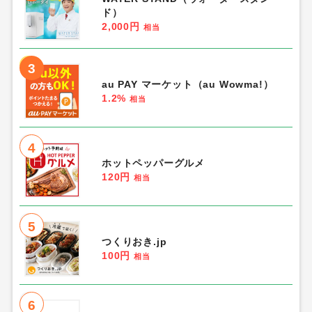
ド）
2,000円
相当
3
au PAY マーケット（au Wowma!）
1.2%
相当
4
ホットペッパーグルメ
120円
相当
5
つくりおき.jp
100円
相当
6