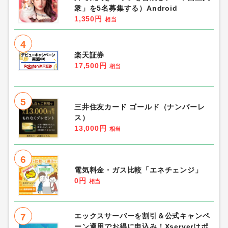
衆」を5名募集する）Android
1,350円
相当
4
楽天証券
17,500円
相当
5
三井住友カード ゴールド（ナンバーレ
ス）
13,000円
相当
6
電気料金・ガス比較「エネチェンジ」
0円
相当
7
エックスサーバーを割引＆公式キャンペ
ーン適用でお得に申込み！Xserverはポ