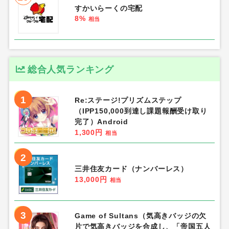
すかいらーくの宅配
8%
相当
総合人気ランキング
1
Re:ステージ!プリズムステップ
（IPP150,000到達し課題報酬受け取り
完了）Android
1,300円
相当
2
三井住友カード（ナンバーレス）
13,000円
相当
3
Game of Sultans（気高きバッジの欠
片で気高きバッジを合成し、「帝国五人