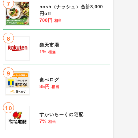
7
nosh（ナッシュ）合計3,000
円off
700円
相当
8
楽天市場
1%
相当
9
食べログ
85円
相当
10
すかいらーくの宅配
7%
相当