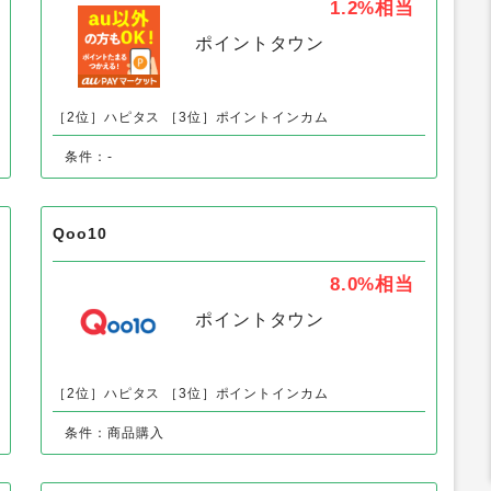
「食品・グルメ」の人気案件
au PAY マーケット（au Wowma!）
1.2%
相当
ポイントタウン
［2位］ハピタス
［3位］ポイントインカム
条件：-
Qoo10
8.0%
相当
ポイントタウン