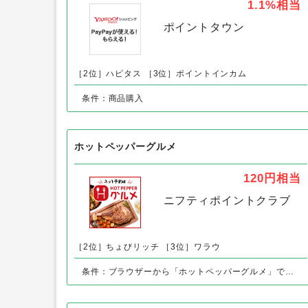
福岡 博多の日本料理「てら岡」以外の
Yahoo!ショッピング
1.1%
相当
ポイントタウン
［2位］ハピタス
［3位］ポイントインカム
条件：商品購入
ホットペッパーグルメ
120円
相当
ニフティポイントクラブ