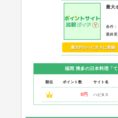
最大
条件：
最終更
最大Pのハピタスに登録
福岡 博多の日本料理「
順位
ポイント数
サイト名
0円
ハピタス
1