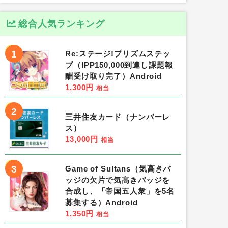
総合人気ランキング
1
Re:ステージ!プリズムステッ
プ（IPP150,000到達し課題報
酬受け取り完了）Android
1,300円
相当
2
三井住友カード（ナンバーレ
ス）
13,000円
相当
3
Game of Sultans（気高きバ
ッジの欠片で気高きバッジを
合成し、「帝国五人衆」を5名
募集する）Android
1,350円
相当