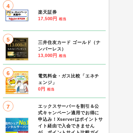
4
楽天証券
17,500円
相当
5
三井住友カード ゴールド（ナ
ンバーレス）
13,000円
相当
6
電気料金・ガス比較「エネチ
ェンジ」
0円
相当
7
エックスサーバーを割引＆公
式キャンペーン適用でお得に
申込み！Xserverはポイントサ
イト経由で入会できません
が、ポイントサイト比較ガイ