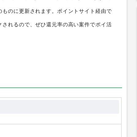
トサイト比較
すると、
最大0円
のポイントを獲
比較ガイド
では
福岡 博多の日本料理「てら岡」
ポイントの高い順にランキング化しています。獲
のものに更新されます。ポイントサイト経由で
クされるので、ぜひ還元率の高い案件でポイ活