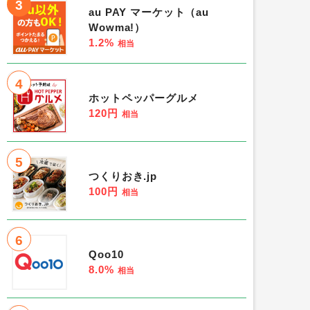
3
au PAY マーケット（au
Wowma!）
1.2%
相当
4
ホットペッパーグルメ
120円
相当
5
つくりおき.jp
100円
相当
6
Qoo10
8.0%
相当