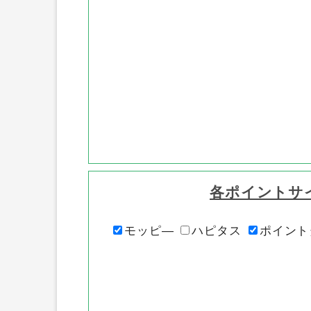
各ポイントサ
モッピ―
ハピタス
ポイント