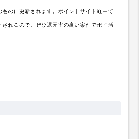
比較ガイド
では
cryptomall（クリプトモール）
ポイントの高い順にランキング化しています。獲
のものに更新されます。ポイントサイト経由で
クされるので、ぜひ還元率の高い案件でポイ活