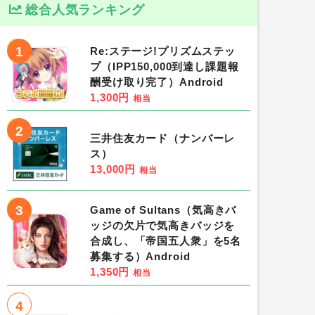
総合人気ランキング
1
Re:ステージ!プリズムステッ
プ（IPP150,000到達し課題報
酬受け取り完了）Android
1,300円
相当
2
三井住友カード（ナンバーレ
ス）
13,000円
相当
3
Game of Sultans（気高きバ
ッジの欠片で気高きバッジを
合成し、「帝国五人衆」を5名
募集する）Android
1,350円
相当
4