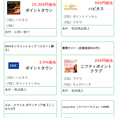
500円
相当
23,328円
相当
ハピタス
ポイントタウン
［2位］ポイントインカム
［2位］ハピタス
［3位］ワラウ
［3位］
条件：初回商品購入
条件：お買い物で
DHCオンラインショップ（リピート購
豊潤サジー（定期初回500円）
入）
200円
相当
2.5%
相当
ニフティポイント
ポイントタウン
クラブ
［2位］ハピタス
［2位］ワラウ
［3位］ポイントインカム
［3位］ちょびリッチ
条件：商品購入
条件：初回購入
エル・スマイル ボランティア会【ここ
cozyslim（コージースリム）×HMB
からだ】