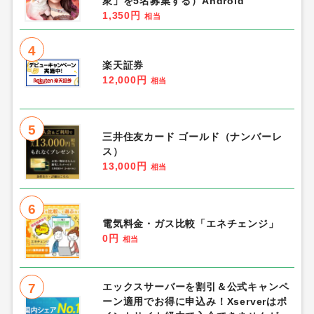
衆」を5名募集する）Android
1,350円
相当
4
楽天証券
12,000円
相当
5
三井住友カード ゴールド（ナンバーレ
ス）
13,000円
相当
6
電気料金・ガス比較「エネチェンジ」
0円
相当
7
エックスサーバーを割引＆公式キャンペ
ーン適用でお得に申込み！Xserverはポ