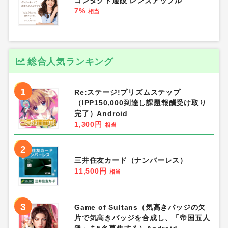
コンタクト通販 レンズアップル
7%
相当
総合人気ランキング
1
Re:ステージ!プリズムステップ
（IPP150,000到達し課題報酬受け取り
完了）Android
1,300円
相当
2
三井住友カード（ナンバーレス）
11,500円
相当
3
Game of Sultans（気高きバッジの欠
片で気高きバッジを合成し、「帝国五人