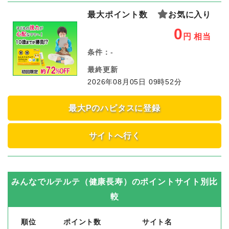
最大ポイント数
お気に入り
0
円
相当
条件：
-
最終更新
2026年08月05日 09時52分
最大Pのハピタスに登録
サイトへ行く
みんなでルテルテ（健康長寿）
のポイントサイト別比
較
順位
ポイント数
サイト名