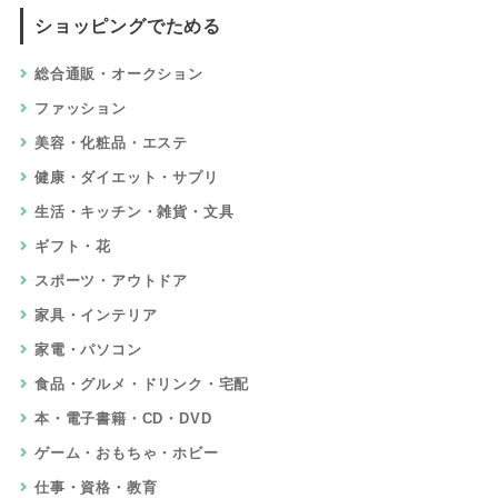
7
エックスサーバーを割引＆公式キャンペ
ーン適用でお得に申込み！Xserverはポ
イントサイト経由で入会できませんが、
ポイントサイト比較ガイドオリジナル割
引で安く新規契約できます
10,000円
相当
8
エックスサーバービジネスを独自特典＆
最新公式キャンペーンでお得に申込み
無料で一ヵ月期間延長
相当
9
FOLIO ROBO PRO
5,000円
相当
10
au PAY カード
8,000円
相当