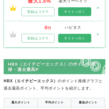
最大1.5%
楽天リーベイツ
＞
1
登録はコチラ
サイトへ行く
0
ハピタス
円
＞
2
登録はコチラ
サイトへ行く
HBX（エイチビーエックス）のポイント推
移・過去最高P
HBX（エイチビーエックス）
のポイント推移グラフと