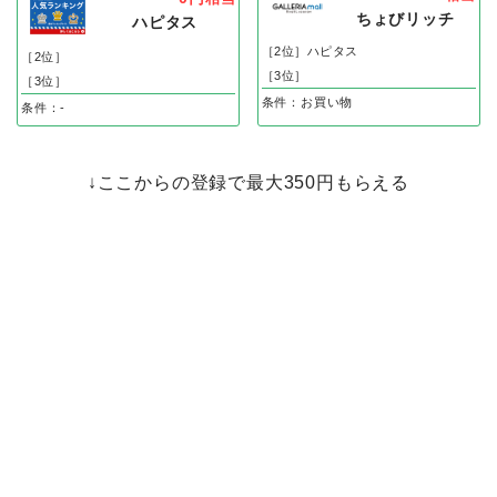
ワークマン公式オンラインストア
ギャレリアモール（バッグ・小物）
1%
相当
0円
相当
ちょびリッチ
ハピタス
［2位］ハピタス
［2位］
［3位］
［3位］
条件：お買い物
条件：-