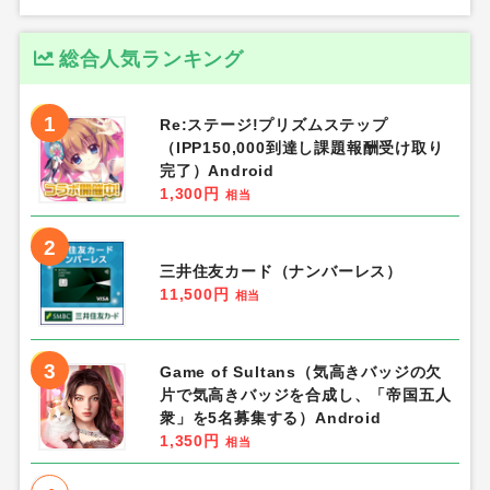
6
3COINS（スリーコインズ） PAL
CLOSET店
1.5%
相当
7
ユニクロオンラインストア
1%
相当
8
WWSワークウェアスーツ
5%
相当
9
リリムット
6,000円
相当