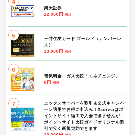
10
StockX（ストックエックス）スニーカ
ー・ストリートウェア
0.6%
相当
総合人気ランキング
1
Re:ステージ!プリズムステップ
（IPP150,000到達し課題報酬受け取り
完了）Android
1,300円
相当
2
三井住友カード（ナンバーレス）
11,500円
相当