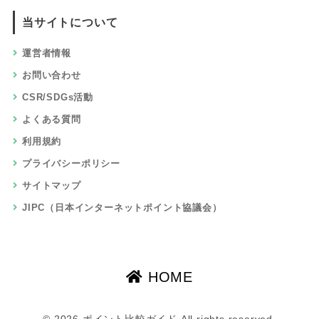
マルマルブログ
比較しているポイントサイト
ポイントインカム
モッピ―
ECナビ
ハピタス
ポイントタウン
げん玉
ちょびリッチ
ニフティポイントクラブ
すぐたま
GetMoney!（げっとま）
アメフリ