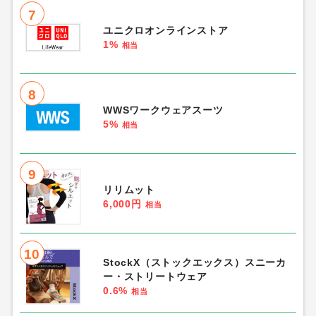
2
ORiental TRaffic（オリエンタルトラ
フィック）
6%
相当
3
Daytona Park（デイトナパーク）旧：
FREAK'S STORE
2%
相当
4
OWNDAYS（オンデーズ）公式オンラ
インストア
1.5%
相当
5
マルイウェブチャネル
2.5%
相当