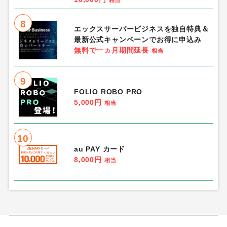
3
Game of Sultans（気高きバッジの欠
片で気高きバッジを合成し、「帝国五人
衆」を5名募集する）Android
1,350円
相当
4
楽天証券
12,000円
相当
5
三井住友カード ゴールド（ナンバーレ
ス）
13,000円
相当
6
電気料金・ガス比較「エネチェンジ」
0円
相当