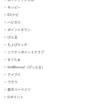
無料会員登録
資料請求・査定・見積り
レビュー・アンケート・モニター
お試し・入会・購入
来店・面談・セミナー
クレジット・キャッシング
旅行・ホテル・航空券・レンタカー
チケット・買取・クーポン
音楽・動画・映画・アニメ
通信・回線・格安SIM
銀行・証券・保険・口座開設
ポイント比較ガイドとは？
使い方ガイド