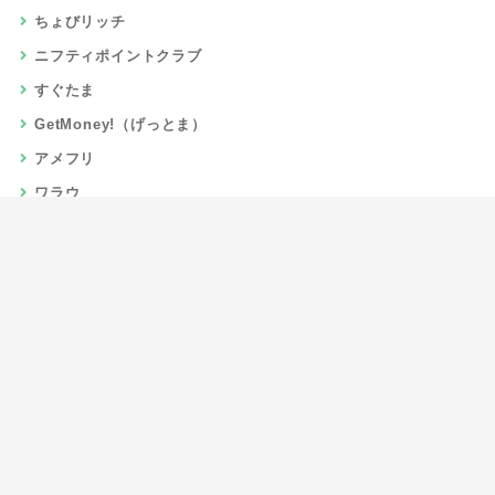
ちょびリッチ
ニフティポイントクラブ
すぐたま
GetMoney!（げっとま）
アメフリ
ワラウ
楽天リーベイツ
Gポイント
当サイトについて
運営者情報
お問い合わせ
CSR/SDGs活動