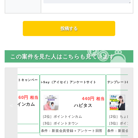
この案件を見た人はこちらも見ています
クトプレゼントキャンペー
i-Say（アイセイ）アンケートサイト
テンプレートBANK
60円
相当
440円
相当
ポイントインカム
ハピタス
［2位］ポイントインカム
［2位］ちょびリッ
ス
［3位］ポイントタウン
［3位］ポイントイ
料応募完了
ト獲得完了
条件：新規会員登録＋アンケート回答
条件：新規会員登