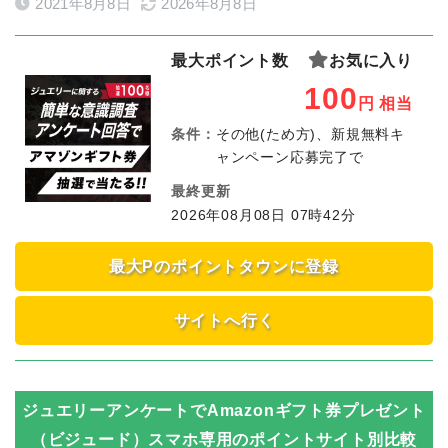
2021年8月8日
2026年8月8日
最大ポイント数
お気に入り
100
円
相当
条件：
その他(ため方)、新規無料キ
ャンペーン応募完了で
最終更新
2026年08月08日 07時42分
最大Pのポイントタウンに登録
サイトへ行く
ジュエリーアンケートでAmazonギフト券プレゼント
（ビジュード）スマホ専用
のポイントサイト別比較