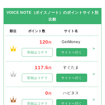
VOICE NOTE（ボイスノート）
のポイントサイト別
比較
順位
ポイント数
サイト名
120
GetMoney
円
＞
1
登録はコチラ
サイトへ行く
117.5
すぐたま
円
＞
2
登録はコチラ
サイトへ行く
0
ハピタス
円
＞
3
登録はコチラ
サイトへ行く