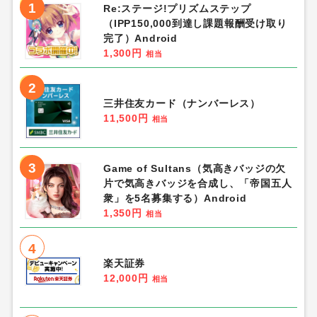
1
Re:ステージ!プリズムステップ
（IPP150,000到達し課題報酬受け取り
完了）Android
1,300円
相当
2
三井住友カード（ナンバーレス）
11,500円
相当
3
Game of Sultans（気高きバッジの欠
片で気高きバッジを合成し、「帝国五人
衆」を5名募集する）Android
1,350円
相当
4
楽天証券
12,000円
相当