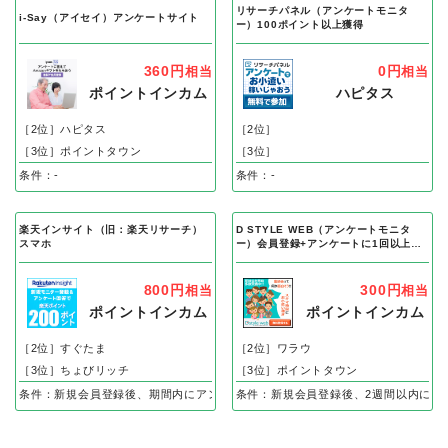
リサーチパネル（アンケートモニタ
i-Say（アイセイ）アンケートサイト
ー）100ポイント以上獲得
360円
0円
相当
相当
ポイントインカム
ハピタス
［2位］ハピタス
［2位］
［3位］ポイントタウン
［3位］
条件：-
条件：-
楽天インサイト（旧：楽天リサーチ）
D STYLE WEB（アンケートモニタ
スマホ
ー）会員登録+アンケートに1回以上回
答（スマホ）
800円
300円
相当
相当
ポイントインカム
ポイントインカム
［2位］すぐたま
［2位］ワラウ
［3位］ちょびリッチ
［3位］ポイントタウン
条件：新規会員登録後、期間内にアンケート回答
条件：新規会員登録後、2週間以内にア