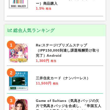
ー）商品購入
1.5%
相当
総合人気ランキング
1
Re:ステージ!プリズムステップ
（IPP150,000到達し課題報酬受け取り
完了）Android
1,300円
相当
2
三井住友カード（ナンバーレス）
11,500円
相当
3
Game of Sultans（気高きバッジの欠
片で気高きバッジを合成し、「帝国五人