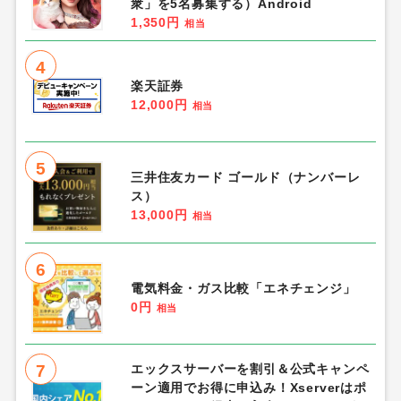
衆」を5名募集する）Android
1,350円
相当
4
楽天証券
12,000円
相当
5
三井住友カード ゴールド（ナンバーレ
ス）
13,000円
相当
6
電気料金・ガス比較「エネチェンジ」
0円
相当
7
エックスサーバーを割引＆公式キャンペ
ーン適用でお得に申込み！Xserverはポ