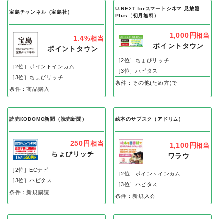
U-NEXT forスマートシネマ 見放題
宝島チャンネル（宝島社）
Plus（初月無料）
1,000円
相当
1.4%
相当
ポイントタウン
ポイントタウン
［2位］ちょびリッチ
［2位］ポイントインカム
［3位］ハピタス
［3位］ちょびリッチ
条件：その他(ため方)で
条件：商品購入
読売KODOMO新聞（読売新聞）
絵本のサブスク（アドリム）
250円
相当
1,100円
相当
ちょびリッチ
ワラウ
［2位］ECナビ
［2位］ポイントインカム
［3位］ハピタス
［3位］ハピタス
条件：新規購読
条件：新規入会