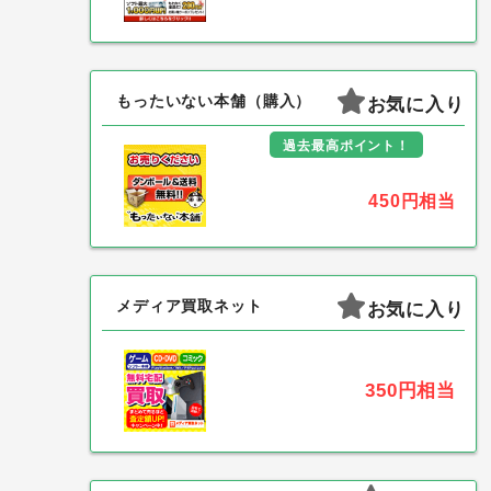
もったいない本舗（購入）
お気に入り
過去最高ポイント！
450円
相当
メディア買取ネット
お気に入り
350円
相当