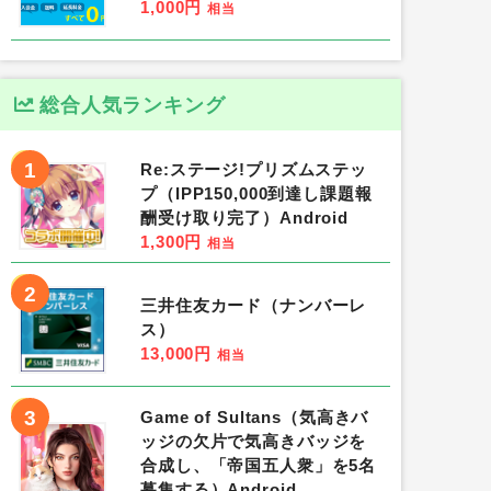
1,000円
相当
総合人気ランキング
1
Re:ステージ!プリズムステッ
プ（IPP150,000到達し課題報
酬受け取り完了）Android
1,300円
相当
2
三井住友カード（ナンバーレ
ス）
13,000円
相当
3
Game of Sultans（気高きバ
ッジの欠片で気高きバッジを
合成し、「帝国五人衆」を5名
募集する）Android