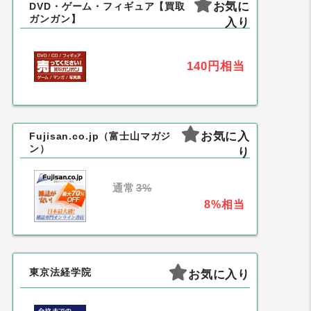
お気に
DVD・ゲーム・フィギュア【買取
ガンガン】
入り
140円
相当
お気に入
Fujisan.co.jp（富士山マガジ
ン）
り
通常
3%
8%
相当
東京法経学院
お気に入り