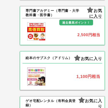
お気
専門書アカデミー（専門書・大学
教科書・医学書）
に入り
過去最高ポイント！
2,500円
相当
絵本のサブスク（アドリム）
お気に入り
1,100円
相当
お気に入
ゲオ宅配レンタル（有料会員登
録）
り