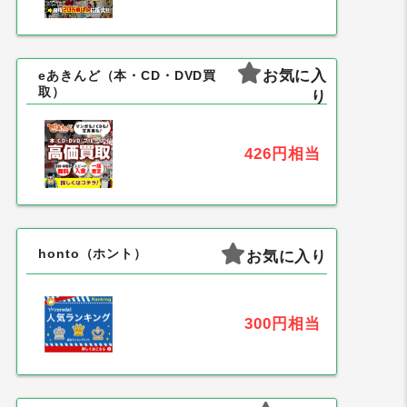
お気に入
eあきんど（本・CD・DVD買
取）
り
426円
相当
honto（ホント）
お気に入り
300円
相当