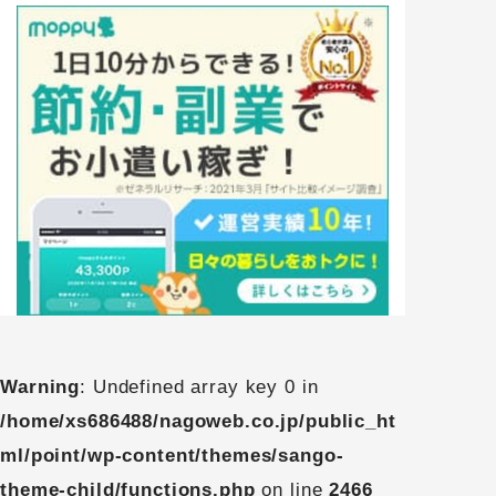
Warning
: Undefined array key 0 in
/home/xs686488/nagoweb.co.jp/public_ht
ml/point/wp-content/themes/sango-
theme-child/functions.php
on line
2466