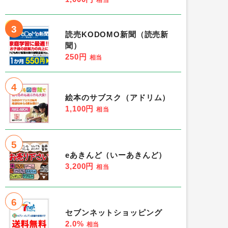
3
読売KODOMO新聞（読売新
聞）
250円
相当
4
絵本のサブスク（アドリム）
1,100円
相当
5
eあきんど（いーあきんど）
3,200円
相当
6
セブンネットショッピング
2.0%
相当