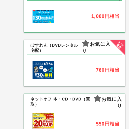
1,000円
相当
37%
お気に入
還元
ぽすれん（DVDレンタル
り
宅配）
760円
相当
お気に入
ネットオフ 本・CD・DVD（買
取）
り
550円
相当