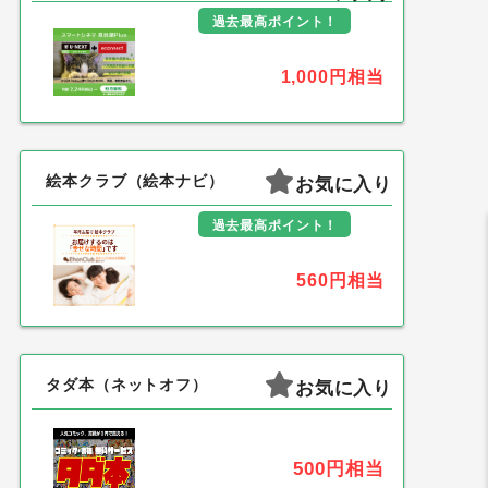
過去最高ポイント！
1,000円
相当
絵本クラブ（絵本ナビ）
お気に入り
過去最高ポイント！
560円
相当
タダ本（ネットオフ）
お気に入り
500円
相当