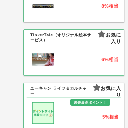
8%
相当
お気に
TinkerTale（オリジナル絵本サ
ービス）
入り
6%
相当
お気に入
ユーキャン ライフ＆カルチャ
ー
り
過去最高ポイント！
5%
相当